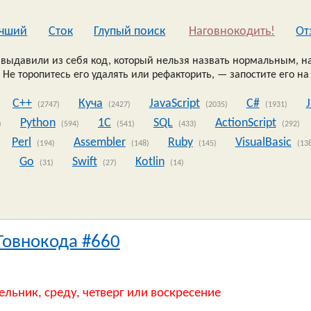
чший
Сток
Глупый поиск
Наговнокодить!
Oт
выдавили из себя код, который нельзя назвать нормальным, на
 Не торопитесь его удалять или рефакторить, — запостите его на
C++
Куча
JavaScript
C#
(2747)
(2427)
(2035)
(1931)
Python
1C
SQL
ActionScript
)
(594)
(541)
(433)
(292)
Perl
Assembler
Ruby
VisualBasic
(194)
(148)
(145)
(13
Go
Swift
Kotlin
)
(31)
(27)
(14)
Говнокода #660
ельник, среду, четверг или воскресение