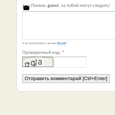
Помни,
guest
, за тобой могут следить!
А не использовать ли нам
bbcode
?
Проверочный код:
*