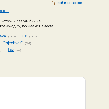
Войти в говнокод
зывы
 который без улыбки не
 говнокод.ру, посмеёмся вместе!
Java
Си
(1503)
(1123)
Objective C
(202)
Lua
8)
(49)