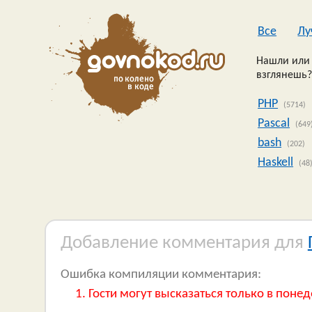
Все
Лу
Нашли или 
взглянешь?
PHP
(5714)
Pascal
(649
bash
(202)
Haskell
(48
Добавление комментария для
Ошибка компиляции комментария:
Гости могут высказаться только в понед