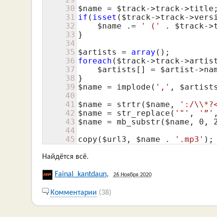
30
$name
 = 
$track
31
if
(
isset
(
$track
->track->versi
32
$name
 .= 
' ('
 . 
$track
->
33
}

34
35
$artists
 = 
array
36
foreach
(
$track
->track->artis
37
$artists
[] = 
$artist
->nam
38
39
$name
 = implode(
','
, 
$artist
40
41
$name
 = strtr(
$name
, 
':/\\*?
42
$name
 = str_replace(
'"'
, 
'”'
43
$name
 = mb_substr(
$name
, 
0
, 
44
45
copy(
$url3
, 
$name
 . 
'.mp3'
);
Найдётся всё.
Fainal_kantdaun
,
26 Ноября 2020
Комментарии
(38)