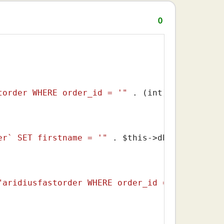
0
torder WHERE order_id = '"
 . (int) 
$order_id
 
er` SET firstname = '"
 . 
$this
->db->escape(
$d
"aridiusfastorder WHERE order_id = '"
 . (int)