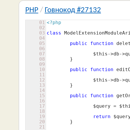
PHP
/
Говнокод #27132
01
<?php
02
03
class
 ModelExtensionModuleAr
04
05
public
function
 dele
06
07
$this
->db->q
08
	}

09
10
public
function
 edit
11
12
$this
->db->q
13
	}

14
15
public
function
 getO
16
17
$query
 = 
$th
18
19
return
$quer
20
	}

21