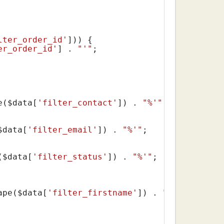
lter_order_id'
])) {

er_order_id'
] . 
"'"
;

e(
$data
[
'filter_contact'
]) . 
"%'"
;

$data
[
'filter_email'
]) . 
"%'"
;

(
$data
[
'filter_status'
]) . 
"%'"
;

ape(
$data
[
'filter_firstname'
]) . 
"%'"
;
