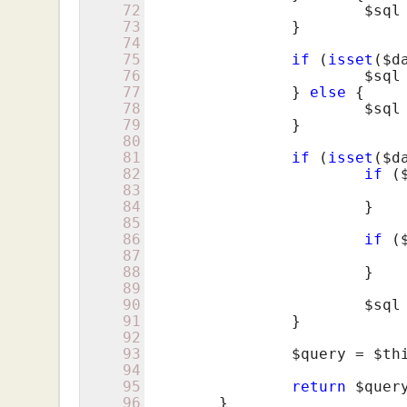
72
$sql
73
		}

74
75
if
 (
isset
(
$d
76
$sql
77
		} 
else
 {

78
$sql
79
		}

80
81
if
 (
isset
(
$d
82
if
 (
83
84
			}

85
86
if
 (
87
88
			}

89
90
$sql
91
		}

92
93
$query
 = 
$th
94
95
return
$quer
96
	}
