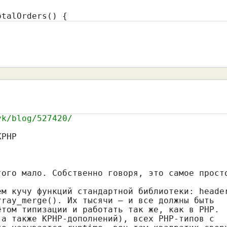
otalOrders() {
vk/blog/527420/
PHP 

ого мало. Собственно говоря, это самое просто
м кучу функций стандартной библиотеки: header
ray_merge(). Их тысячи — и все должны быть

том типизации и работать так же, как в PHP.

а также KPHP-дополнений), всех PHP-типов с
