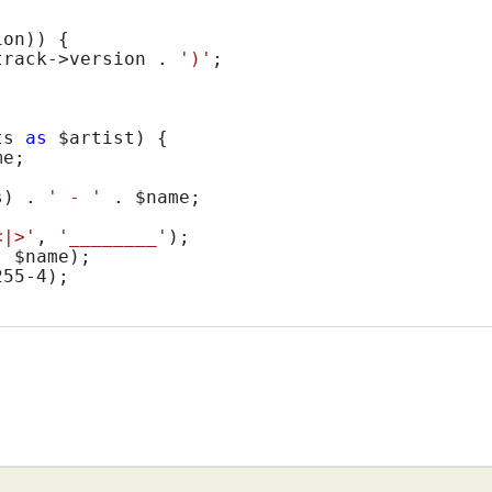
on)) {

track->version . 
')'
;

ts 
as
$artist
) {

e;

s
) . 
' - '
 . 
$name
;

<|>'
, 
'________'
, 
$name
255
-
4
);
