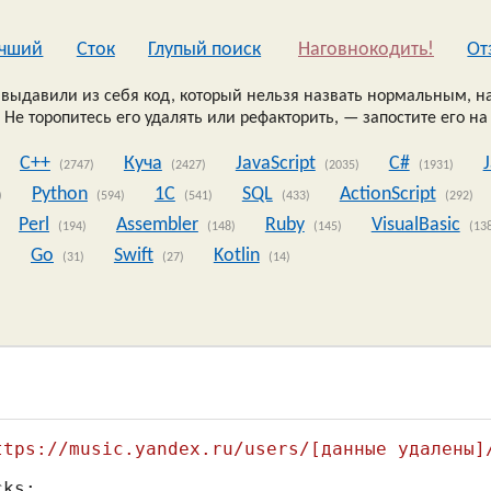
чший
Сток
Глупый поиск
Наговнокодить!
Oт
выдавили из себя код, который нельзя назвать нормальным, на
 Не торопитесь его удалять или рефакторить, — запостите его на
C++
Куча
JavaScript
C#
(2747)
(2427)
(2035)
(1931)
Python
1C
SQL
ActionScript
)
(594)
(541)
(433)
(292)
Perl
Assembler
Ruby
VisualBasic
(194)
(148)
(145)
(13
Go
Swift
Kotlin
)
(31)
(27)
(14)
ttps://music.yandex.ru/users/[данные удалены]