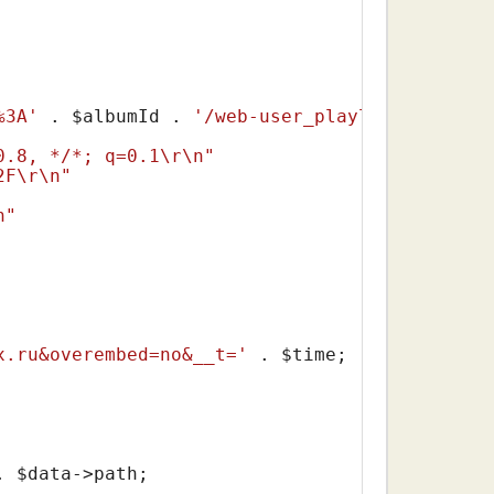
%3A'
 . 
$albumId
 . 
'/web-user_playlists-playli
0.8, */*; q=0.1\r\n"
2F\r\n"
n"
x.ru&overembed=no&__t='
 . 
$time
. 
$data
->path;
