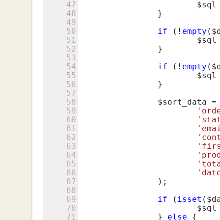
47
$sql
48
		}

49
50
if
 (!
empty
(
$
51
$sql
52
		}

53
54
if
 (!
empty
(
$
55
$sql
56
		}

57
58
$sort_data
 =
59
'ord
60
'sta
61
'ema
62
'con
63
'fir
64
'pro
65
'tot
66
'dat
67
		);

68
69
if
 (
isset
(
$d
70
$sql
71
		} 
else
 {
