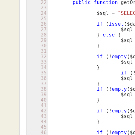
22
public
function
 getO
23
24
$sql
 = 
"SELE
25
26
if
 (
isset
(
$d
27
$sql
28
		} 
else
 {

29
$sql
30
		}

31
32
if
 (!
empty
(
$
33
$sql
34
		}

35
if
 (
36
$sql
37
		}

38
if
 (!
empty
(
$
39
$sql
40
		}

41
42
if
 (!
empty
(
$
43
$sql
44
		}

45
46
if
 (!
empty
(
$