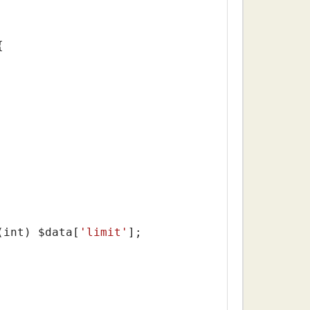


(int) 
$data
[
'limit'
];
