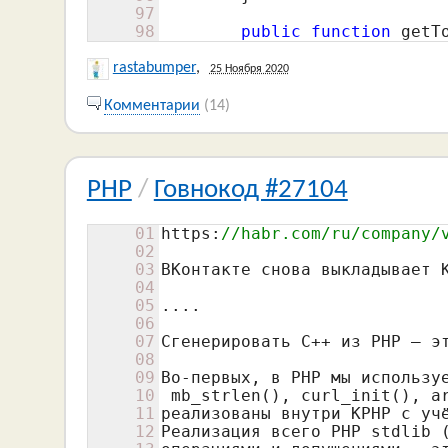
97
98
public
function
 getT
rastabumper
,
25 Ноября 2020
Комментарии
(14)
PHP
/
Говнокод #27104
01
https:
//habr.com/ru/company/
02
03
ВКонтакте снова выкладывает K
04
05
....

06
07
Сгенерировать С++ из PHP — эт
08
09
Во-первых, в PHP мы используе
10
 mb_strlen(), curl_init(), ar
11
реализованы внутри KPHP с учё
12
Реализация всего PHP stdlib (