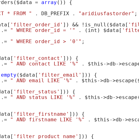
rders(
$data
 = 
array
()) {

CT * FROM "
 . DB_PREFIX . 
"aridiusfastorder"
;

ata
[
'filter_order_id'
]) && !is_null(
$data
[
'fi
 .= 
" WHERE order_id = '"
 . (int) 
$data
[
'filt
 .= 
" WHERE order_id > '0'"
;

data
[
'filter_contact'
])) {

 .= 
" AND contact LIKE '%"
 . 
$this
->db->escap
!
empty
(
$data
[
'filter_email'
])) {

 .= 
" AND email LIKE '%"
 . 
$this
->db->escape(
data
[
'filter_status'
])) {

 .= 
" AND status LIKE '%"
 . 
$this
->db->escape
data
[
'filter_firstname'
])) {

 .= 
" AND firstname LIKE '%"
 . 
$this
->db->esc
data
[
'filter_product_name'
])) {
