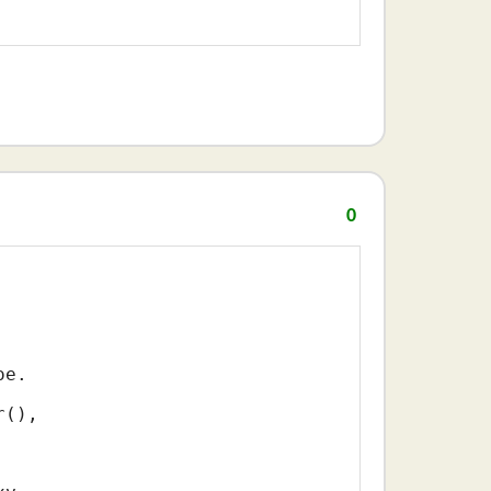
0
е.

(),
