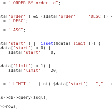
 .= 
" ORDER BY order_id"
;

ata
[
'order'
]) && (
$data
[
'order'
] == 
'DESC'
)) {
 .= 
" DESC"
;

 .= 
" ASC"
;

ata
[
'start'
]) || 
isset
(
$data
[
'limit'
])) {

$data
[
'start'
] < 
0
) {

$data
[
'start'
] = 
0
;

$data
[
'limit'
] < 
1
) {

$data
[
'limit'
] = 
20
;

 .= 
" LIMIT "
 . (int) 
$data
[
'start'
] . 
","
 . 
is
->db->query(
$sql
);

y
->rows;
