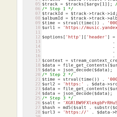
05
$track
 = 
$tracks
[
$argv
[
1
]]; 
06
/* Step 1 */
07
$trackId
 = 
$track
08
$albumId
 = 
$track
->track->al
09
$time
 = strval(time()) . 
'00
10
$url1
 = 
'https://music.yande
11
12
$options
[
'http'
][
'header'
] =
13
                           .
14
                           .
15
                           .
16
                           .
17
$context
 = stream_context_cr
18
$data
 = file_get_contents(
$u
19
$data
 = json_decode(
$data
20
/* Step 2 */
21
$time
 = strval(time()) . 
'00
22
$url2
 = 
'https:'
 . 
$data
->sr
23
$data
 = file_get_contents(
$u
24
$data
 = json_decode(
$data
25
/* Step 3 */
26
$salt
 = 
'XGRlBW9FXlekgbPrRHu
27
$hash
 = md5(
$salt
 . substr(
$
28
$url3
 = 
'https://'
 . 
$data
->
29