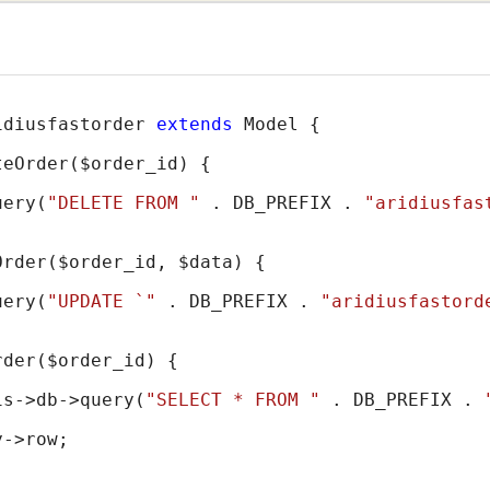
idiusfastorder 
extends
 Model {

teOrder(
$order_id
) {

uery(
"DELETE FROM "
 . DB_PREFIX . 
"aridiusfas
Order(
$order_id
, 
$data
) {

uery(
"UPDATE `"
 . DB_PREFIX . 
"aridiusfastord
rder(
$order_id
) {

is
->db->query(
"SELECT * FROM "
 . DB_PREFIX . 
y
->row;
