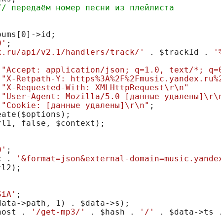
// передаём номер песни из плейлиста
bums[
0
0'
x.ru/api/v2.1/handlers/track/'
 . 
$trackId
 . 
'
 
"Accept: application/json; q=1.0, text/*; q=
 
"X-Retpath-Y: https%3A%2F%2Fmusic.yandex.ru%
 
"X-Requested-With: XMLHttpRequest\r\n"
 
"User-Agent: Mozilla/5.0 [данные удалены]\r\
 
"Cookie: [данные удалены]\r\n"
eate(
$options
rl1
, false, 
$context
0'
c . 
'&format=json&external-domain=music.yande
rl2
SiA'
data
->path, 
1
) . 
$data
host . 
'/get-mp3/'
 . 
$hash
 . 
'/'
 . 
$data
->ts 