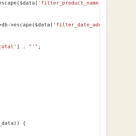
escape(
$data
[
'filter_product_name'
]) . 
"%'"
;

>db->escape(
$data
[
'filter_date_added'
]) . 
"')
total'
] . 
"'"
;

_data
)) {
