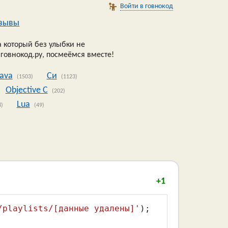
Войти в говнокод
зывы
 который без улыбки не
 говнокод.ру, посмеёмся вместе!
Java
Си
(1503)
(1123)
Objective C
(202)
Lua
8)
(49)
+1
/playlists/[данные удалены]'