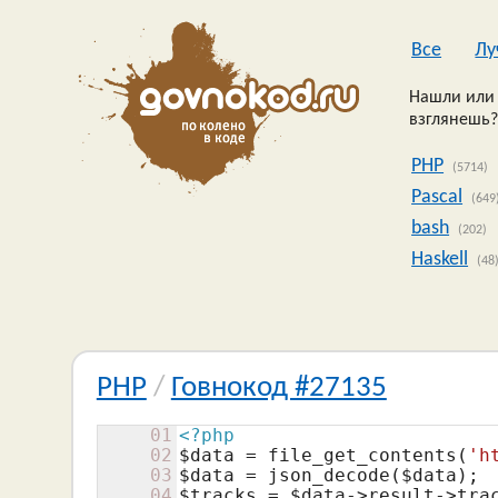
Все
Лу
Нашли или 
взглянешь?
PHP
(5714)
Pascal
(649
bash
(202)
Haskell
(48
PHP
/
Говнокод #27135
01
<?php
02
$data
 = file_get_contents(
'h
03
$data
 = json_decode(
$data
04
$tracks
 = 
$data