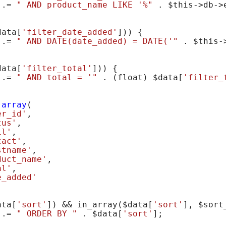
 .= 
" AND product_name LIKE '%"
 . 
$this
->db->
data
[
'filter_date_added'
])) {

 .= 
" AND DATE(date_added) = DATE('"
 . 
$this
-
data
[
'filter_total'
])) {

 .= 
" AND total = '"
 . (float) 
$data
[
'filter_
 
array
(

er_id'
,

tus'
,

il'
,

tact'
,

stname'
,

duct_name'
,

al'
,

e_added'
ata
[
'sort'
]) && in_array(
$data
[
'sort'
], 
$sort
 .= 
" ORDER BY "
 . 
$data
[
'sort'
];
