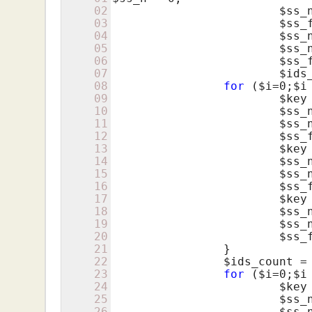
02
$ss_
03
$ss_
04
$ss_
05
$ss_
06
$ss_
07
$ids
08
for
 (
$i
=
0
;
$i
09
$key
10
$ss_
11
$ss_
12
$ss_
13
$key
14
$ss_
15
$ss_
16
$ss_
17
$key
18
$ss_
19
$ss_
20
$ss_
21
		}

22
$ids_count
 =
23
for
 (
$i
=
0
;
$i
24
$key
25
$ss_
26
$ss_