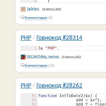
8
    }
1g0rbm
,
16 Августа 2022
Комментарии
(4)
PHP
/
Говнокод #28314
1
За 
"PHP"
.
DECAHTHblu_nemyx
,
02 Августа 2022
Комментарии
(13)
PHP
/
Говнокод #28262
01
function
 IntToDate2(
$x
) {

02
$dd
 = 
$x
*
1
;

03
$dd_Y
 = floo