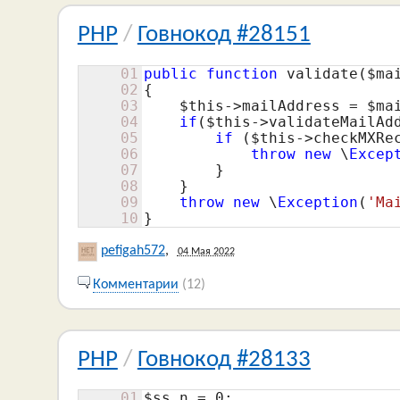
PHP
/
Говнокод #28151
01
public
function
 validate(
$ma
02
{

03
$this
->mailAddress = 
$ma
04
if
(
$this
->validateMailAdd
05
if
 (
$this
->checkMXRec
06
throw
new
 \
Excep
07
        }

08
    }

09
throw
new
 \
Exception
(
'Ma
10
}
pefigah572
,
04 Мая 2022
Комментарии
(12)
PHP
/
Говнокод #28133
01
$ss_n
 = 
0
;
