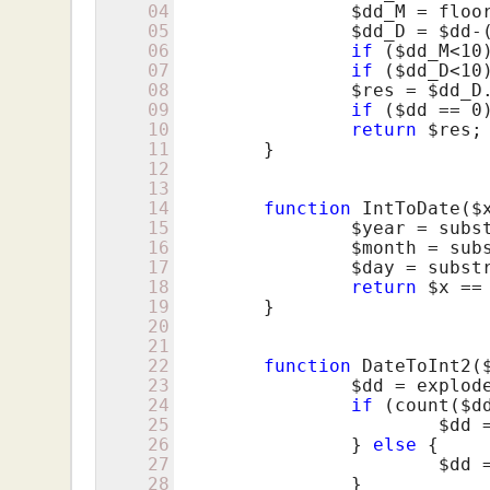
04
$dd_M
 = floo
05
$dd_D
 = 
$dd
-
06
if
 (
$dd_M
<
10
07
if
 (
$dd_D
<
10
08
$res
 = 
$dd_D
09
if
 (
$dd
 == 
0
10
return
$res
;

11
	}

12
13
14
function
 IntToDate(
$
15
$year
 = subs
16
$month
 = sub
17
$day
 = subst
18
return
$x
 ==
19
	}

20
21
22
function
 DateToInt2(
23
$dd
 = explod
24
if
 (count(
$d
25
$dd
 
26
		} 
else
 {

27
$dd
 
28
		}
