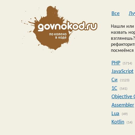
Все
Лу
Нашли или 
назвать но
взглянешь?
рефакторить
посмеёмся 
PHP
(5714)
JavaScript
Си
(1123)
1C
(541)
Objective 
Assembler
Lua
(49)
Kotlin
(14)