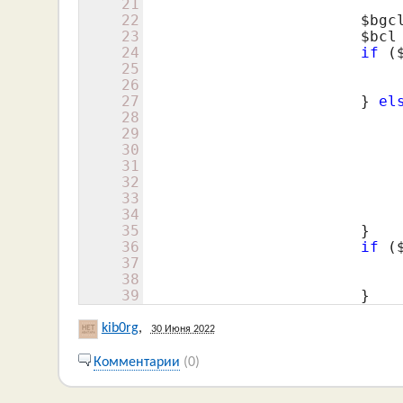
21
22
$bgc
23
$bcl
24
if
 (
25
26
27
			} 
el
28
29
30
31
32
33
34
35
			}

36
if
 (
37
38
39
			}
kib0rg
,
30 Июня 2022
Комментарии
(0)