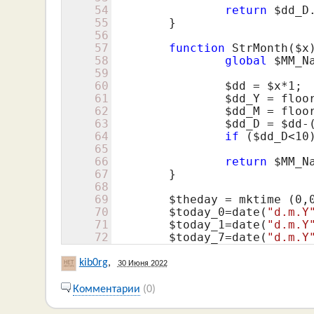
54
return
$dd_D
55
	}

56
57
function
 StrMonth(
$x
58
global
$MM_N
59
60
$dd
 = 
$x
*
1
;

61
$dd_Y
 = floo
62
$dd_M
 = floo
63
$dd_D
 = 
$dd
-
64
if
 (
$dd_D
<
10
65
66
return
$MM_N
67
	}

68
69
$theday
 = mktime (
0
,
70
$today_0
=date(
"d.m.Y
71
$today_1
=date(
"d.m.Y
72
$today_7
=date(
"d.m.Y
kib0rg
,
30 Июня 2022
Комментарии
(0)