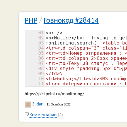
PHP
/
Говнокод #28414
01
<br />

02
<b>Notice</b>:  Trying to ge
03
monitoring.search( 
'<table b
04
<tr><td colspan="3" class="ti
05
<tr><td>Номер отправления : <
06
<tr><td colspan=2>Срок хранен
07
<tr><td>Текущий статус : Пере
08
<div style="padding:5px 0">Да
09
</td>\

10
<td>&nbsp;</td><td>SMS сообще
11
<tr><td>Терминал доставки : 
https://pickpoint.ru/monitoring/
3_dar
,
11 Октября 2022
Комментарии
(4)