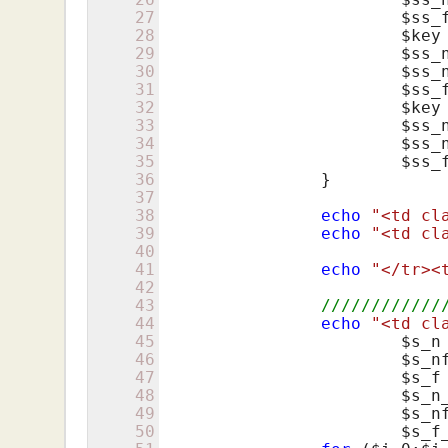
27
$ss_
28
$key
29
$ss_
30
$ss_
31
$ss_
32
$key
33
$ss_
34
$ss_
35
$ss_
36
		}

37
38
echo
"<td cl
39
echo
"<td cl
40
41
echo
"</tr><
42
43
////////////
44
echo
"<td cl
45
$s_n
46
$s_n
47
$s_f
48
$s_n
49
$s_n
50
$s_f