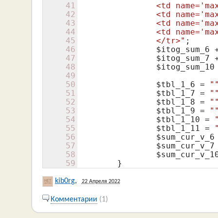
41
		<td name='m
42
		<td name='m
43
		<td name='m
44
		<td name='m
45
		</tr>"
;

46
$itog_sum_6
 
47
$itog_sum_7
 
48
$itog_sum_10
49
50
$tbl_1_6
 = 
"
51
$tbl_1_7
 = 
"
52
$tbl_1_8
 = 
"
53
$tbl_1_9
 = 
"
54
$tbl_1_10
 = 
55
$tbl_1_11
 = 
56
$sum_cur_v_6
57
$sum_cur_v_7
58
$sum_cur_v_1
59
	}
kib0rg
,
22 Апреля 2022
Комментарии
(1)