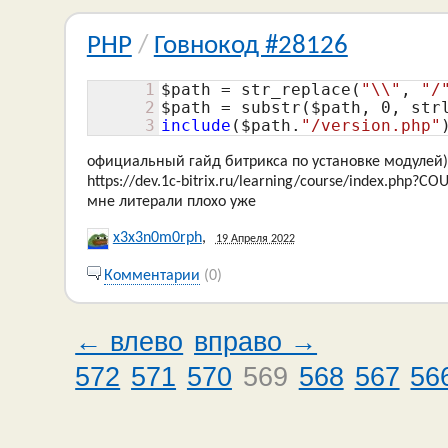
PHP
/
Говнокод #28126
1
$path
 = str_replace(
"\\"
, 
"/
2
$path
 = substr(
$path
, 
0
, str
3
include
(
$path
.
"/version.php"
официальный гайд битрикса по установке модулей)
https://dev.1c-bitrix.ru/learning/course/index.php
мне литерали плохо уже
x3x3n0m0rph
,
19 Апреля 2022
Комментарии
(0)
← влево
вправо →
572
571
570
569
568
567
56