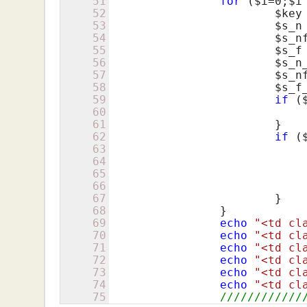
51
for
 (
$i
=
0
;
$i
52
$key
53
$s_n
54
$s_n
55
$s_f
56
$s_n
57
$s_n
58
$s_f
59
if
 (
60
61
			}

62
if
 (
63
64
65
66
67
			}

68
		}

69
echo
"<td cl
70
echo
"<td cl
71
echo
"<td cl
72
echo
"<td cl
73
echo
"<td cl
74
echo
"<td cl
75
////////////