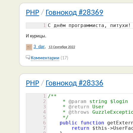
PHP
/
Говнокод #28369
1
С днём программиста, питухи!
И курицы.
3_dar
,
13 Сентября 2022
Комментарии
(17)
PHP
/
Говнокод #28336
1
/**

2
     *
 @param
 string $login

3
     *
 @return
 User

4
     *
 @throws
 GuzzleExceptio
5
     */
6
public
function
 getExter
7
return
$this
->UserFa