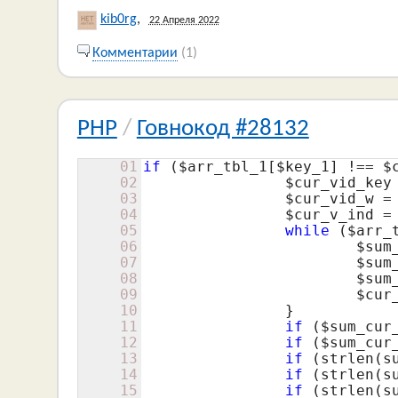
kib0rg
,
22 Апреля 2022
Комментарии
(1)
PHP
/
Говнокод #28132
01
if
 (
$arr_tbl_1
[
$key_1
] !== 
$
02
$cur_vid_key
03
$cur_vid_w
 =
04
$cur_v_ind
 =
05
while
 (
$arr_
06
$sum
07
$sum
08
$sum
09
$cur
10
		}

11
if
 (
$sum_cur
12
if
 (
$sum_cur
13
if
 (strlen(s
14
if
 (strlen(s
15
if
 (strlen(s