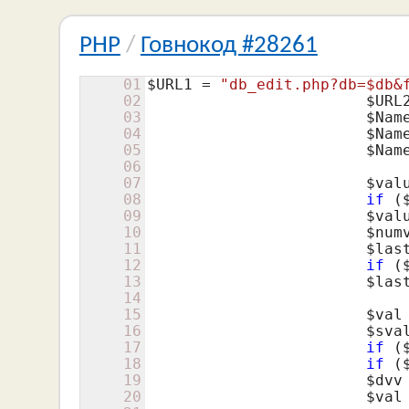
PHP
/
Говнокод #28261
01
$URL1
 = 
"db_edit.php?db=$db&
02
$URL
03
$Nam
04
$Nam
05
$Nam
06
07
$val
08
if
 (
09
$val
10
$num
11
$las
12
if
 (
13
$las
14
15
$val
16
$sva
17
if
 (
18
if
 (
19
$dvv
20
$val