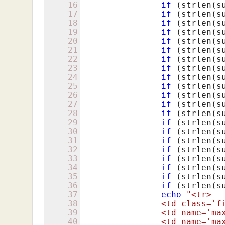
16
if
 (strlen(s
17
if
 (strlen(s
18
if
 (strlen(s
19
if
 (strlen(s
20
if
 (strlen(s
21
if
 (strlen(s
22
if
 (strlen(s
23
if
 (strlen(s
24
if
 (strlen(s
25
if
 (strlen(s
26
if
 (strlen(s
27
if
 (strlen(s
28
if
 (strlen(s
29
if
 (strlen(s
30
if
 (strlen(s
31
if
 (strlen(s
32
if
 (strlen(s
33
if
 (strlen(s
34
if
 (strlen(s
35
if
 (strlen(s
36
if
 (strlen(s
37
echo
"<tr>

38
		<td class=
39
		<td name='m
40
		<td name='m