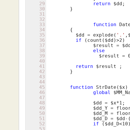
29
return
$dd
;

30
	}

31
32
33
function
 Dat
34
	{

35
$dd
 = explode(
'.'
,
36
if
 (count(
$dd
)>
2
) 

37
$result
 = 
$d
38
else
39
$result
 = 
40
41
return
$result
 ;

42
	}

43
44
45
function
 StrDate(
$x
) 
46
global
$MM_N
47
48
$dd
 = 
$x
*
1
;

49
$dd_Y
 = floo
50
$dd_M
 = floo
51
$dd_D
 = 
$dd
-
52
if
 (
$dd_D
<
10
53