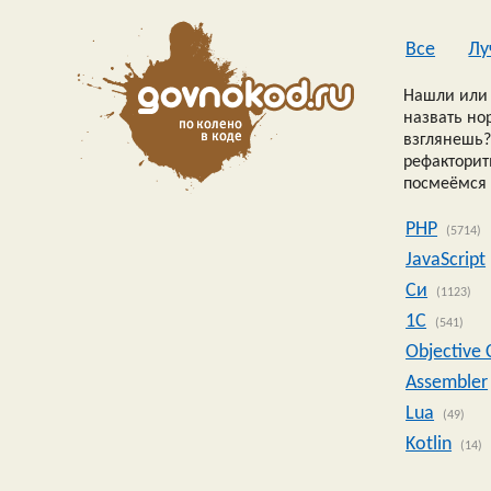
Все
Лу
Нашли или 
назвать но
взглянешь?
рефакторить
посмеёмся 
PHP
(5714)
JavaScript
Си
(1123)
1C
(541)
Objective 
Assembler
Lua
(49)
Kotlin
(14)