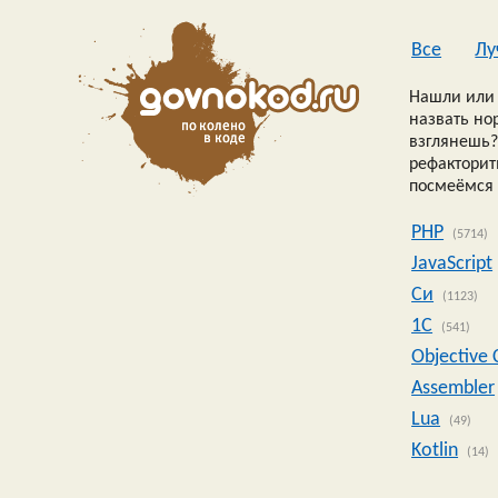
Все
Лу
Нашли или 
назвать но
взглянешь?
рефакторить
посмеёмся 
PHP
(5714)
JavaScript
Си
(1123)
1C
(541)
Objective 
Assembler
Lua
(49)
Kotlin
(14)