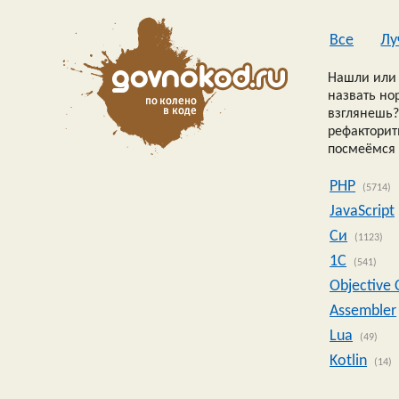
Все
Лу
Нашли или 
назвать но
взглянешь?
рефакторить
посмеёмся 
PHP
(5714)
JavaScript
Си
(1123)
1C
(541)
Objective 
Assembler
Lua
(49)
Kotlin
(14)