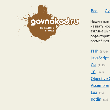
Все
Лу
Нашли или 
назвать но
взглянешь?
рефакторить
посмеёмся 
PHP
(5714)
JavaScript
Си
(1123)
1C
(541)
Objective 
Assembler
Lua
(49)
Kotlin
(14)