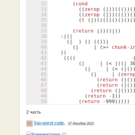
32
(
cond
33
          ((
zerop
 (|)
)
((()
)
(
34
((
zerop
 (|)
)
((()
)
(
35
(
t
 (|)
(((()
()
()
()
(
36
37
(
return
 |)
)))|))

38
    :|
(|

39
      (|  )
()
(()
)|

40
(|     | (>= 
chunk
-
i
41
    )
)                      
42
     ((((                   
43
(|     | (< |((| 3
44
(|     | (> (|()
45
(|     | (
zero
46
(
return
 (|()
47
(
return
 (|()
48
(
return
 (|()
))
49
(
return
 -1)
)

50
(
return
 -999)
))))
2 часть
lisp-worst-code
,
07 Декабря 2025
Комментарии
(0)