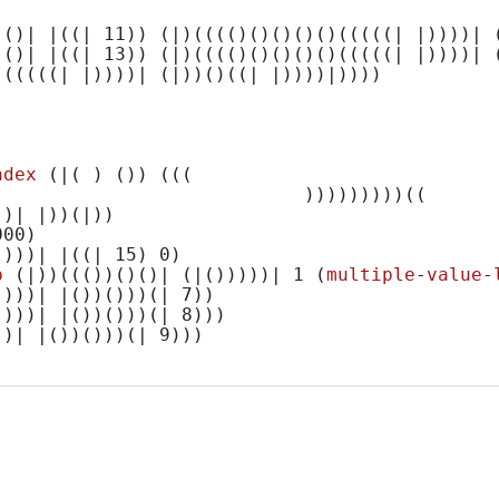
)
()
| |
((| 11)
) 
(|)
(((()
()
()
()
()
(((((| |)
)))| 
)
()
| |
((| 13)
) 
(|)
(((()
()
()
()
()
(((((| |)
)))| 
)
(((((| |)
)))| 
(|)
)
()
((| |)
)))|))))

ndex
 (|( )
()
) 
(((

                            )))))))))
((

()
| |))
(|)
)

000)
))))| |
((| 15)
0
)

p
 (|)
)
((()
)
()
()
| 
(|()
))))| 
1
(
multiple
-
value
-
))))| |
()
)
()
))
(| 7)
)

))))| |
()
)
()
))
(| 8)
))

))| |
()
)
()
))
(| 9)
))
