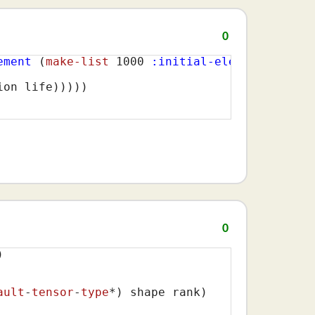
0
ement
(
make-list
1000
:initial-element
 most-n
ion life
)
)
)
)
)
0


ault
-
tensor
-
type
*)
 shape rank)
