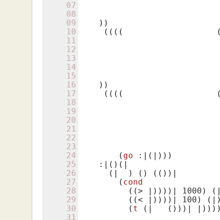
07
08
09
    )
)                      
10
     ((((                   
11
                            
12
13
14
15
16
    )
)                      
17
     ((((                   
18
                            
19
20
21
22
23
24
(
go
 :|(|)
))

25
    :|
()
(|

26
      (|  )
()
(()
)|

27
(
cond
28
          ((> |)
)))| 
1000
) 
(
29
((< |)
)))| 
100
) 
(|
30
(
t
 (|   ()
))| |)))
31