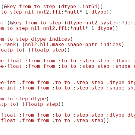
 (&
key
from
to
step
 (
dtype
 :
int64
)
)

to
step
nil
nnl2
.
ffi
:*
null
* 1 
dtype
)
)

at
 (&
key
from
to
step
 (
dtype
nnl2
.
system
:*
def
om
to
step
nil
nnl2
.
ffi
:*
null
* 1 
dtype
)
)

om
to
step
dtype
indices
)
e
rank
)
(
nnl2
.
hli
:
make
-
shape
-
pntr
indices
)
loatp
to
)
(
floatp
step
)
)

pe
-
float
 :
from
from
 :
to
to
 :
step
step
 :
dtype
pe
-
float
 :
from
from
 :
to
to
 :
step
step
 :
shape
pe
-
int
 :
from
from
 :
to
to
 :
step
step
 :
dtype
dt
pe
-
int
 :
from
from
 :
to
to
 :
step
step
 :
shape
sh
om
to
step
dtype
)
atp
to
)
(
floatp
step
)
)

-
float
 :
from
from
 :
to
to
 :
step
step
 :
dtype
dt
-
float
 :
from
from
 :
to
to
 :
step
step
)
)
