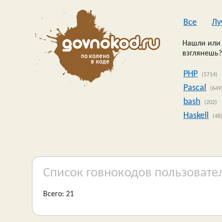
Все
Лу
Нашли или 
взглянешь?
PHP
(5714)
Pascal
(649
bash
(202)
Haskell
(48
Список говнокодов пользовате
Всего: 21