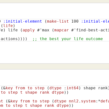
0
:initial-element
(
make-list
100
:initial-el
(
life
)
fe
)
 life 
(
apply
 #'max 
(
mapcar
 #'find-best-act
 actions
)
)
)
)
;; the best your life outcome
 (&
key
from
to
step
 (
dtype
 :
int64
)
 shape rank)
to
step
t
shape
rank
dtype
)
)

at
 (&
key
from
to
step
 (
dtype
nnl2
.
system
:*
def
om
to
step
t
shape
rank
dtype
)
)  
