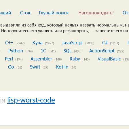
чший
Сток
Глупый поиск
Наговнокодить!
Oт
выдавили из себя код, который нельзя назвать нормальным, на
 Не торопитесь его удалять или рефакторить, — запостите его на
C++
Куча
JavaScript
C#
(2747)
(2427)
(2035)
(1931)
Python
1C
SQL
ActionScript
)
(594)
(541)
(433)
(292)
Perl
Assembler
Ruby
VisualBasic
(194)
(148)
(145)
(13
Go
Swift
Kotlin
)
(31)
(27)
(14)
ля
lisp-worst-code