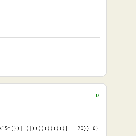
0
%^&*()
)| 
(|)
)
((()
)
()
()
| i 
20
)) 
0
) t nil)
