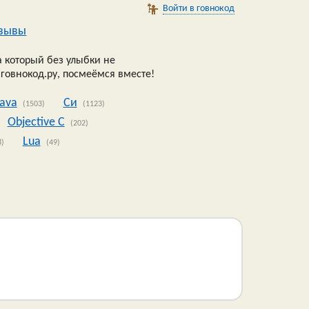
Войти в говнокод
зывы
 который без улыбки не
 говнокод.ру, посмеёмся вместе!
Java
Си
(1503)
(1123)
Objective C
(202)
Lua
8)
(49)