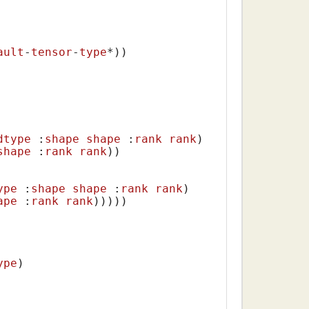
ault
-
tensor
-
type
*)
)

dtype
 :
shape
shape
 :
rank
rank
)
shape
 :
rank
rank
)
)

ype
 :
shape
shape
 :
rank
rank
)
ape
 :
rank
rank
)
))))

ype
)