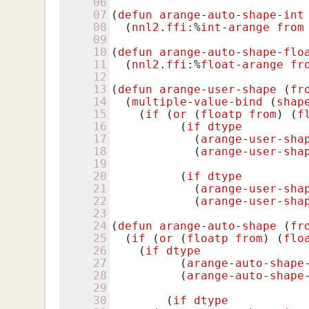
06
07
(
defun
arange
-
auto
-
shape
-
int
08
(
nnl2
.
ffi
:%
int
-
arange
from
09
10
(
defun
arange
-
auto
-
shape
-
flo
11
(
nnl2
.
ffi
:%
float
-
arange
fr
12
13
(
defun
arange
-
user
-
shape
 (
fr
14
(
multiple
-
value
-
bind
 (
shap
15
(
if
 (
or
 (
floatp
from
)
(
f
16
(
if
dtype
17
	    (
arange
-
user
-
sha
18
(
arange
-
user
-
sha
19
20
(
if
dtype
21
	    (
arange
-
user
-
sha
22
(
arange
-
user
-
sha
23
24
(
defun
arange
-
auto
-
shape
 (
fr
25
(
if
 (
or
 (
floatp
from
)
(
flo
26
(
if
dtype
27
	  (
arange
-
auto
-
shape
28
(
arange
-
auto
-
shape
29
30
(
if
dtype