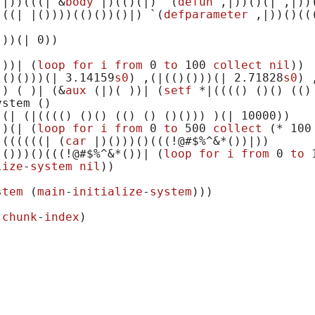
 |)
)
(((| &
body
 |)
(()
(|)
 `
(
defun
 ,|)
)
()
(| ,|)
)
(((| |()
)))
(()
()
)
()
|) `
(
defparameter
 ,|)
)
()
((
()
)
(| 0)
()
)| 
(
loop
for
i
from
 0 
to
 100 
collect
nil
)
(()
()
))
(| 3.14159
s0
)
 ,
(|(()
()
))
(| 2.71828
s0
)
 
()
( )
| 
(&
aux
 (|)
( )
)| 
(
setf
 *|(((()
()
()
(()
ystem 
()
((| (|(((()
()
()
(()
()
()
()
)) )
(| 10000)
)

)
)
(| (
loop
for
i
from
 0 
to
 500 
collect
 (* 100
(((((((| (
car
 |)
()
))
()
(((!@#$%^&*()
)|))

)
()
))
()
(((!@#$%^&*()
)| 
(
loop
for
i
from
 0 
to
 
lize
-
system
nil
)
)

stem
 (
main
-
initialize
-
system
)
))

(
chunk
-
index
)