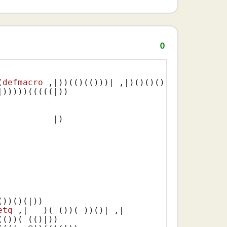
0
(
defmacro
 ,|)
)
(()
(()
))| ,|)
()
()
()
))
(| ,@|)
))
(
|)
))))
(((((|)
)

           |)
()
)
()
(|)
)

etq
 ,|   )
( ()
)
( )
)
()
| ,|             |))

(()
)
( (()
|))
