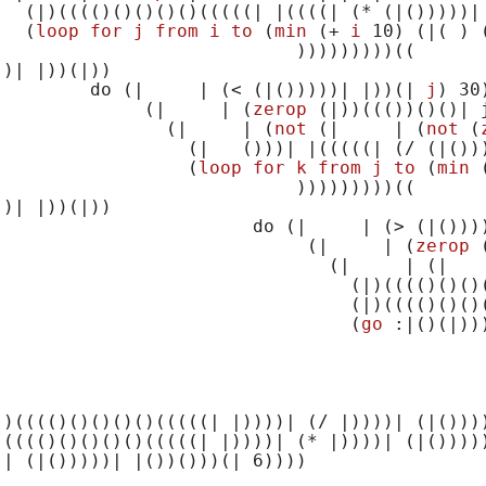
(|)
(((()
()
()
()
()
(((((| |((((| (* (|()
))))|
(
loop
for
j
from
i
to
 (
min
 (+ 
i
 10)
(|( )
                            )))))))))
((

()
| |))
(|)
)

         do 
(|     | (< (|()
))))| |))
(| 
j
)
30
)
(|     | (
zerop
 (|)
)
((()
)
()
()
| 
(|     | (
not
 (|     | (
not
 (
(|   ()
))| |
(((((| (/ (|()
)
(
loop
for
k
from
j
to
 (
min
 
                            )))))))))
((

()
| |))
(|)
)

                        do 
(|     | (> (|()
))
(|     | (
zerop
 
(|     | (|   
(|)
(((()
()
()
(|)
(((()
()
()
(
go
 :|()
(|)
)
|)
(((()
()
()
()
()
(((((| |)
)))| 
(/ |)
)))| 
(|()
))
)
(((()
()
()
()
()
(((((| |)
)))| 
(* |)
)))| 
(|()
)))
)| 
(|()
))))| |
()
)
()
))
(| 6)
)))
