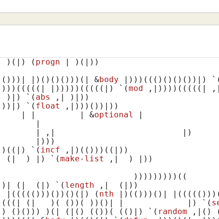
| )
(|)
(
progn
 | )
(|)
(()
))| |)
()
()
()
))
(| &
body
 |)
))
((()
()
()
()
)|) `
)
)))
(((((| |)
))))
(((((|)
 `
(
mod
 ,|)
)))
(((((| ,
| )
|) `
(
abs
 ,| )
|))

()
)|) `
(
float
 ,|)
))
()
)|))

     | |         | &
optional
 |               
       |

        | ,|                          |)
        |)
))

))
((|)
 `
(
incf
 ,|)
(()
))
((|)
)

| (|  )
 |) `
(
make
-
list
 ,|  )
 |))

                            )))))))))
((

()
| 
(|  (|)
 `
(
length
 ,|  (|)
)

| |
((((()
))
()
)
()
(|)
(
nth
 |)
(()
))
()
| |
((((()
))
((((| (|   )
( ()
)
( )
)
()
| |             |) `
(
s
()
()
()
)) )
(| (|()
(()
)
( (()
|) `
(
random
 ,|()