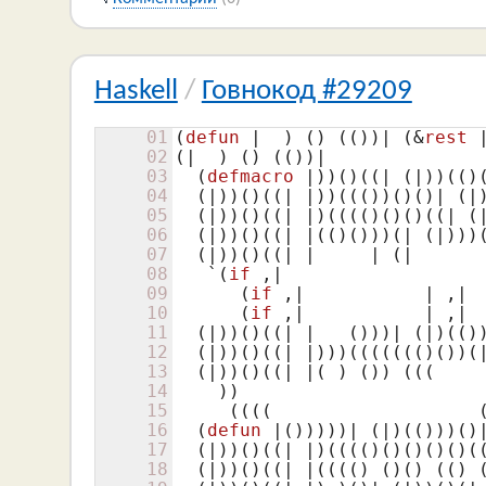
Haskell
/
Говнокод #29209
01
(
defun
 |  )
()
(()
)| 
(&
rest
 
02
(|  )
()
(()
)|

03
(
defmacro
 |)
)
()
((| (|)
)
(()
04
(|)
)
()
((| |)
)
((()
)
()
()
| 
(|
05
(|)
)
()
((| |)
(((()
()
()
((| (
06
(|)
)
()
((| |(()
()
))
(| (|)
))
07
(|)
)
()
((| |     | (|      
08
   `
(
if
 ,|                   
09
      (
if
 ,|           | ,| 
10
(
if
 ,|           | ,| 
11
(|)
)
()
((| |   ()
))| 
(|)
(()
12
(|)
)
()
((| |)
))
((((((()
()
)
(
13
(|)
)
()
((| |( )
()
) 
(((

14
    )
)                      
15
     ((((                   
16
(
defun
 |()
))))| 
(|)
(()
))
()
17
(|)
)
()
((| |)
(((()
()
()
()
()
(
18
(|)
)
()
((| |(((()
()
()
(()