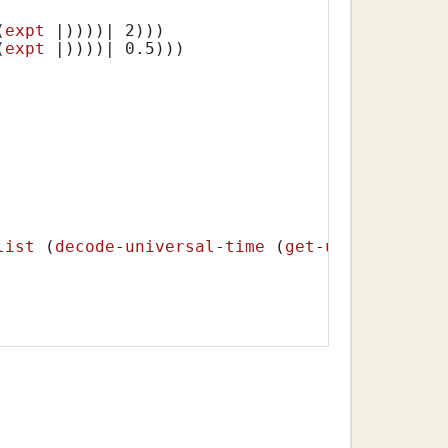
(
expt
 |)
)))| 
2
)))

(
expt
 |)
)))| 
0.5
)))

list
 (
decode
-
universal
-
time
 (
get
-
universal
-
ti