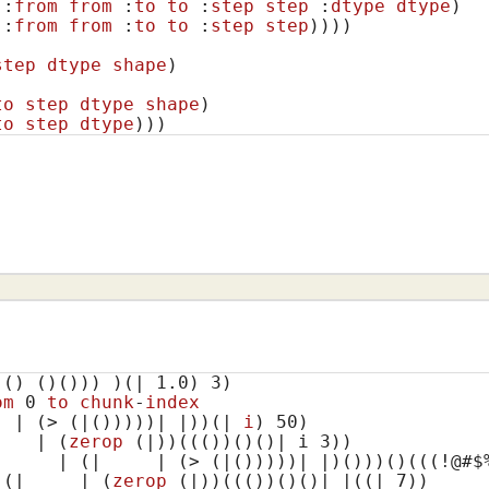
 :
from
from
 :
to
to
 :
step
step
 :
dtype
dtype
)
 :
from
from
 :
to
to
 :
step
step
)
)))

step
dtype
shape
)
to
step
dtype
shape
)
to
step
dtype
)
))
()
()
()
)) )
(| 1.0)
3
)

om
 0 
to
chunk
-
index
  | (> (|()
))))| |))
(| 
i
)
50
)

    | (
zerop
 (|)
)
((()
)
()
()
| i 
3
))

|     | (|     | (> (|()
))))| |)
()
))
()
(((!@#$
(|     | (
zerop
 (|)
)
((()
)
()
()
| |
((| 7)
)
