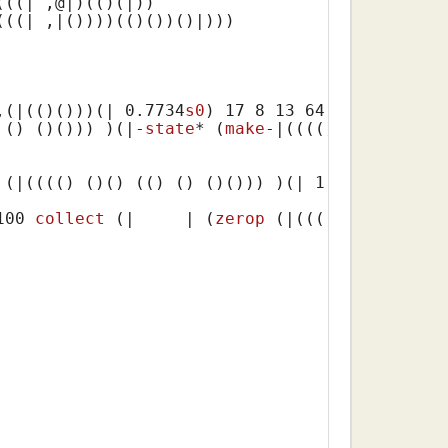
(((| ,@|)
(()
(|)
)

(((| ,|()
)))
(()
()
)
()
,
(|(()
()
))
(| 0.7734
s0
)
17
8
13
64
71
2
4
5
28
()
()
()
)) )
(|-
state
* (
make
-|(((()
()
()
(()
(
 (|(((()
()
()
(()
()
()
()
)) )
(| 1.0)
)))

100 
collect
 (|     | (
zerop
 (|(((()
()
()
(()