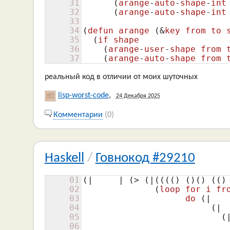
31
      (
arange
-
auto
-
shape
-
int
32
(
arange
-
auto
-
shape
-
int
33
34
(
defun
arange
 (&
key
from
to
35
(
if
shape
36
    (
arange
-
user
-
shape
from
37
(
arange
-
auto
-
shape
from
реальный код в отличии от моих шуточных
lisp-worst-code
,
24 Декабря 2025
Комментарии
(0)
Haskell
/
Говнокод #29210
01
(|     | (> (|(((()
()
()
(()
02
(
loop
for
i
fr
03
do
 (|   
04
(| 
05
(
06