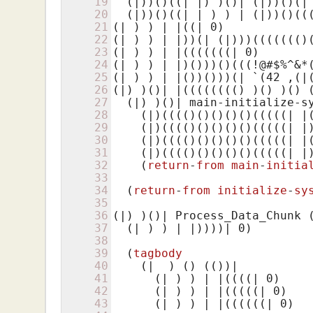
19
(|)
)
()
((| |)
 )
()
| 
(|)
)
()
(|
20
(|)
)
()
((| | )
 ) | 
(|)
)
()
((
21
(| )
 ) | |
((| 0)
22
(| )
 ) | |))
(| (|)
))
((((((()
23
(| )
 ) | |
(((((((| 0)
24
(| )
 ) | |)
()
))
()
(((!@#$%^&*
25
(| )
 ) | |
()
)
()
))
(| `(42 ,(|
26
(|)
 )
()
| |
(((((((()
 )
()
 )
()
27
(|)
 )
()
| main-initialize-s
28
(|)
(((()
()
()
()
()
(((((| |
29
(|)
(((()
()
()
()
()
(((((| |
30
(|)
(((()
()
()
()
()
(((((| |
31
(|)
(((()
()
()
()
()
(((((| |
32
(
return
-
from
main
-
initia
33
34
(
return
-
from
initialize
-
sy
35
36
(|)
 )
()
| Process_Data_Chunk 
37
(| )
 ) | |))))| 
0
)

38
39
(
tagbody
40
    (|  )
()
(()
)|

41
(| )
 ) | |
((((| 0)
42
(| )
 ) | |
(((((| 0)
43
(| )
 ) | |
((((((| 0)