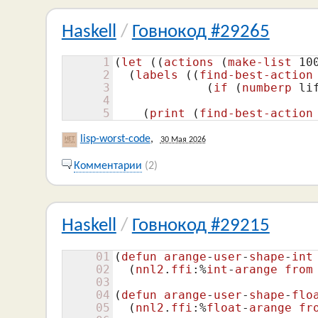
Haskell
/
Говнокод #29265
1
(
let
(
(
actions
(
make-list
10
2
(
labels
(
(
find-best-action
3
(
if
(
numberp
 li
4
5
(
print
(
find-best-action
lisp-worst-code
,
30 Мая 2026
Комментарии
(2)
Haskell
/
Говнокод #29215
01
(
defun
arange
-
user
-
shape
-
int
02
(
nnl2
.
ffi
:%
int
-
arange
from
03
04
(
defun
arange
-
user
-
shape
-
flo
05
(
nnl2
.
ffi
:%
float
-
arange
fr