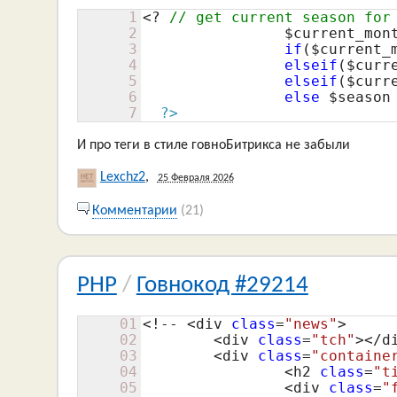
1
<? 
// get current season for
2
$current_mon
3
if
(
$current_
4
elseif
(
$curr
5
elseif
(
$curr
6
else
$season
7
?>
И про теги в стиле говноБитрикса не забыли
Lexchz2
,
25 Февраля 2026
Комментарии
(21)
PHP
/
Говнокод #29214
01
<!-- <div 
class
=
"news"
>

02
	<div 
class
=
"tch"
></di
03
	<div 
class
=
"containe
04
		<h2 
class
=
"t
05
		<div 
class
=
"