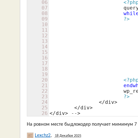
06
<?ph
07
			qu
08
whil
09
?>
10
11
12
13
14
15
16
17
					</d
18
				</div
19
20
<?ph
21
endw
22
			wp_reset_query();

23
?>
24
		</div>

25
	</div>

26
</div> -->
На ровном месте быдлокодер получает мимимум 7 
Lexchz2
,
18 Декабря 2025