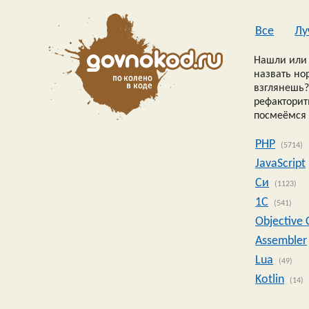
Все
Лу
Нашли или 
назвать но
взглянешь?
рефакторить
посмеёмся 
PHP
(5714)
JavaScript
Си
(1123)
1C
(541)
Objective 
Assembler
Lua
(49)
Kotlin
(14)