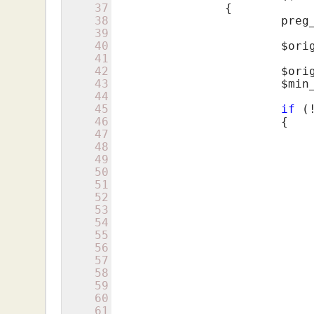
37
		{

38
			pr
39
40
$ori
41
42
$ori
43
$min
44
45
if
 (
46
			{

47
48
49
50
51
52
53
54
55
					CURLOPT_RETURNTRANSFE
56
					CURLOPT_POST =
57
58
59
				]);
60
61