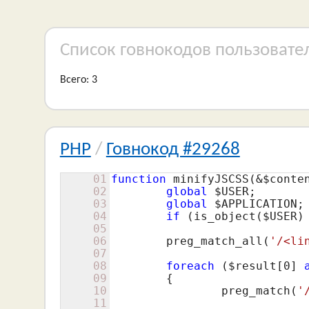
Список говнокодов пользовате
Всего: 3
PHP
/
Говнокод #29268
01
function
 minifyJSCSS(&
$conte
02
global
$USER
;

03
global
$APPLICATION
;

04
if
 (is_object(
$USER
)
05
06
	preg_match_all(
'/<li
07
08
foreach
 (
$result
[
0
] 
09
	{

10
		preg_match(
'
11