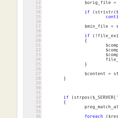
12
$orig_file
 =
13
14
if
 (stristr(
15
cont
16
17
$min_file
 = 
18
19
if
 (!file_ex
20
		{

21
$com
22
$com
23
$com
24
			fi
25
		}

26
27
$content
 = s
28
	}

29
30
31
32
if
 (strpos(
$_SERVER
[
33
	{

34
		preg_match_a
35
36
foreach
 (
$re