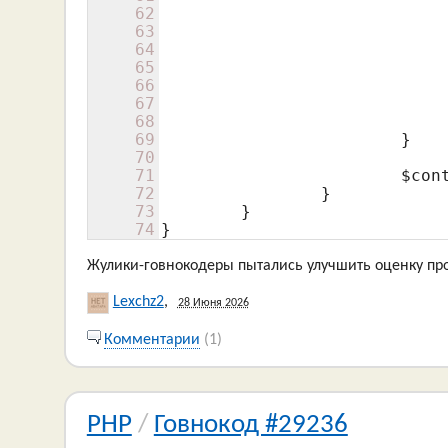
62
63
64
65
66
67
68
69
			}

70
71
$con
72
		}

73
	}

74
}
Жулики-говнокодеры пытались улучшить оценку пр
Lexchz2
,
28 Июня 2026
Комментарии
(1)
PHP
/
Говнокод #29236