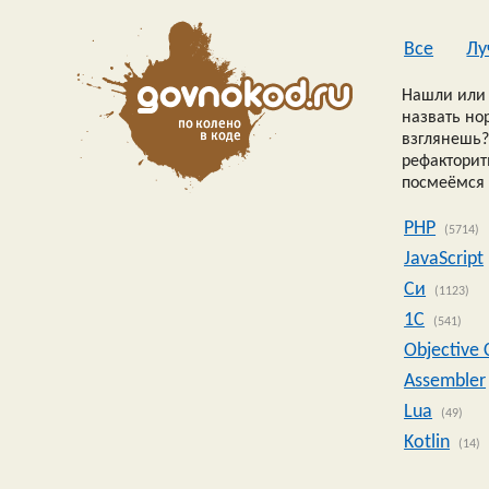
Все
Лу
Нашли или 
назвать но
взглянешь?
рефакторить
посмеёмся 
PHP
(5714)
JavaScript
Си
(1123)
1C
(541)
Objective 
Assembler
Lua
(49)
Kotlin
(14)