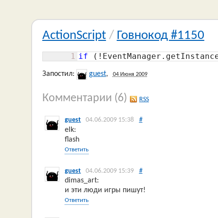
ActionScript
/
Говнокод #1150
1
if
 (!EventManager.getInstanc
Запостил:
guest
,
04 Июня 2009
Комментарии
(6)
RSS
guest
04.06.2009 15:38
#
elk:
flash
Ответить
guest
04.06.2009 15:39
#
dimas_art:
и эти люди игры пишут!
Ответить