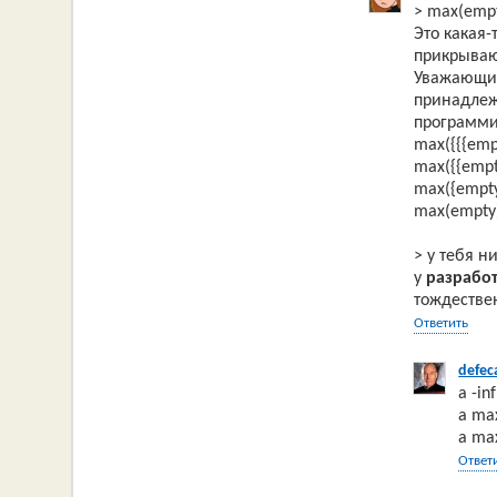
> max(empt
Это какая
прикрывают
Уважающий
принадлеж
программи
max({{{empt
max({{empt
max({empty
max(empty)
> у тебя н
у
разрабо
тождествен
Ответить
defec
а -in
а ma
а ma
Ответ