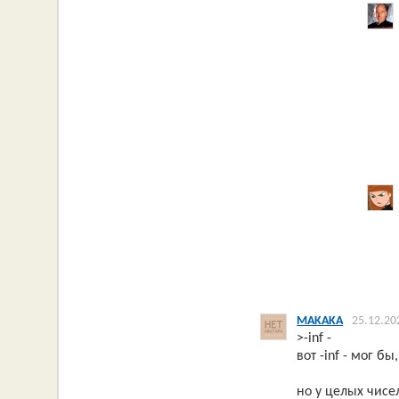
MAKAKA
25.12.20
>-inf -
вот -inf - мог бы
но у целых чисе