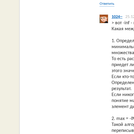
Ответить
1024--
25.1
> вот -inf 
Какая меж
1. Опреде
минимальн
множества
То есть р
приедет л
этого знач
Если кто-т
Определен
результат.
Если нико
понятие м
элемент д
2. max = -I
Такой алг
переписыв