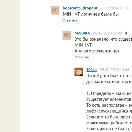
bootcamp_dropout
25.12.2020 03:35
MIN_INT логичнее было бы
Ответить
MAKAKA
25.12.2020 03:42
#
Это бы означало, что сущес
MIN_INT
А такого элемента нет
Ответить
1024--
25.12.2020 10:43
Почему это бы что-то 
для математики, так 
1. Определим максиму
существует элементов
То есть располагаем 
лифт (спускающийся 
Если кто-то был, лиф
максимума работает и
Если никого не было,