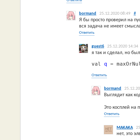
Ответить
bormand
25.12.2020 08:49
#
Я бы просто проверил на пу
вся задача не имеет смысла
Ответить
guest6
25.12.2020 14:34
я так и сделал, но бы
val 
q
 = maxOrNu
Ответить
bormand
25.12.20
Выглядит как код
Это косплей на п
Ответить
MAKAKA
25
нет, это э