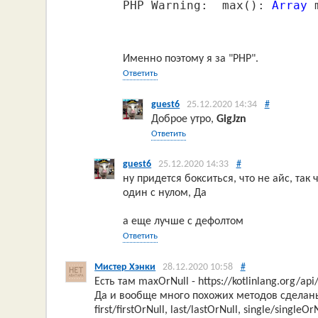
PHP Warning:  max(): 
Array
 
Именно поэтому я за "PHP".
Ответить
guest6
25.12.2020 14:34
#
Доброе утро,
GigJzn
Ответить
guest6
25.12.2020 14:33
#
ну придется бокситься, что не айс, так
один с нулом, Да
а еще лучше с дефолтом
Ответить
Мистер Хэнки
28.12.2020 10:58
#
Есть там maxOrNull - https://kotlinlang.org/api/
Да и вообще много похожих методов сделаны 
first/firstOrNull, last/lastOrNull, single/singleOr