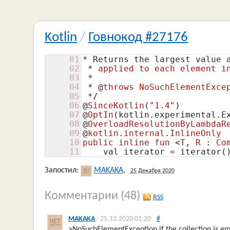
Kotlin
/
Говнокод #27176
01
* Returns the largest value 
02
 * 
applied
to
each
element
i
03
 * 

04
 * @
throws
NoSuchElementExce
05
 */

06
@
SinceKotlin
(
"1.4"
)
07
@
OptIn
(kotlin.experimental.E
08
@
OverloadResolutionByLambdaR
09
@
kotlin
.
internal
.
InlineOnly
10
public
inline
fun
 <
T
, 
R
 : 
Co
11
    val iterator = iterator(
Запостил:
MAKAKA
,
25 Декабря 2020
Комментарии
(48)
RSS
MAKAKA
25.12.2020 01:20
#
>NoSuchElementException if the collection is em