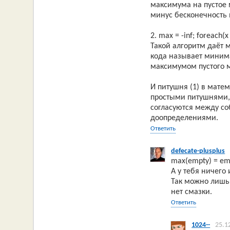
максимума на пустое
минус бесконечность
2. max = -inf; foreach(x 
Такой алгоритм даёт 
кода называет миним
максимумом пустого 
И питушня (1) в мате
простыми питушнями, 
согласуются между соб
доопределениями.
Ответить
defecate-plusplus
max(empty) = em
А у тебя ничего
Так можно лишь 
нет смазки.
Ответить
1024--
25.1