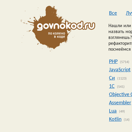
Все
Лу
Нашли или 
назвать но
взглянешь?
рефакторить
посмеёмся 
PHP
(5714)
JavaScript
Си
(1123)
1C
(541)
Objective 
Assembler
Lua
(49)
Kotlin
(14)