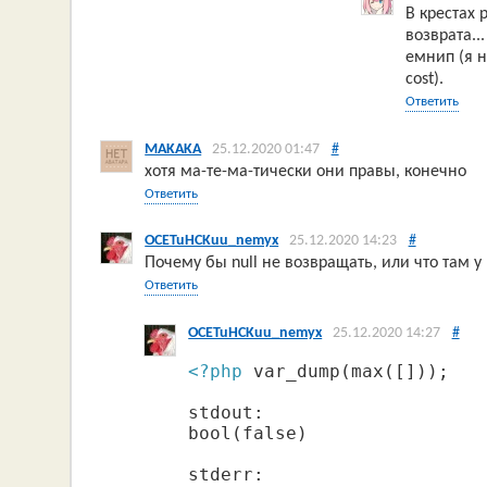
В крестах 
возврата..
емнип (я н
cost).
Ответить
MAKAKA
25.12.2020 01:47
#
хотя ма-те-ма-тически они правы, конечно
Ответить
OCETuHCKuu_nemyx
25.12.2020 14:23
#
Почему бы null не возвращать, или что там у
Ответить
OCETuHCKuu_nemyx
25.12.2020 14:27
#
<?php
 var_dump(max([]));

stdout:

bool(false)

stderr:
