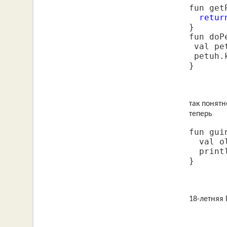
fun get
retur
}

fun doP
 val pe
 petuh.
}
так понятн
теперь
fun gui
  val o
  print
}
18-летняя 