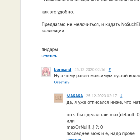
как это удобно.
Предлагаю не мелочиться, и кидать NoSuchEl
коллекции
пидары
Ответить
bormand
25.12.2020 02:16
#
Ну а чему равен максимум пустой колл
Ответить
MAKAKA
25.12.2020 02:17
#
да, я уже отписался ниже, что м
но я бы сделал так: max(default=0) 
или
maxOrNull{..} ?: 0
последнее мож и е, надо прове