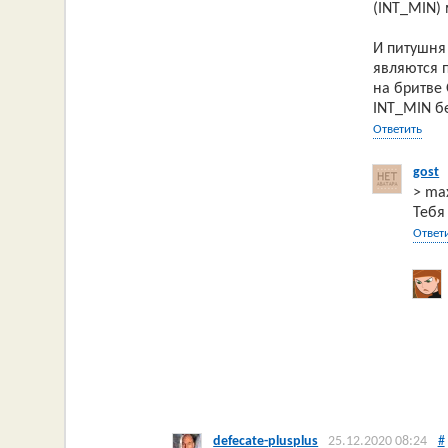
(INT_MIN)
И питушня 
являются 
на бритве
INT_MIN б
Ответить
gost
> ma
Тебя
Ответ
defecate-plusplus
25.12.2020 08:24
#