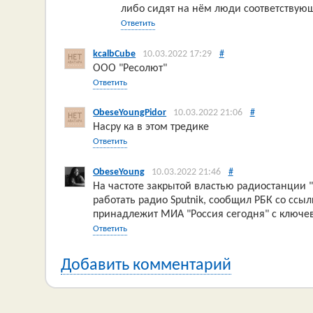
либо сидят на нём люди соответствующ
Ответить
kcalbCube
10.03.2022 17:29
#
ООО "Ресолют"
Ответить
ObeseYoungPidor
10.03.2022 21:06
#
Насру ка в этом тредике
Ответить
ObeseYoung
10.03.2022 21:46
#
На частоте закрытой властью радиостанции "
работать радио Sputnik, сообщил РБК со ссылк
принадлежит МИА "Россия сегодня" с ключе
Ответить
Добавить комментарий