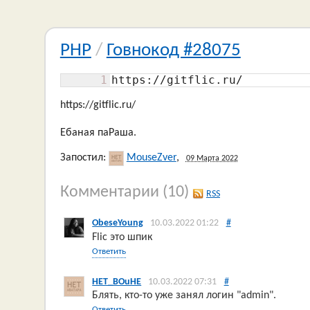
PHP
/
Говнокод #28075
1
https:
//gitflic.ru/
https://gitflic.ru/
Ебаная паРаша.
Запостил:
MouseZver
,
09 Марта 2022
Комментарии
(10)
RSS
ObeseYoung
10.03.2022 01:22
#
Flic это шпик
и следователь вчк
Ответить
HET_BOuHE
10.03.2022 07:31
#
Блять, кто-то уже занял логин "admin".
Ответить