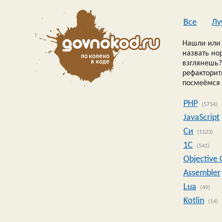
Все
Лу
Нашли или 
назвать но
взглянешь?
рефакторить
посмеёмся 
PHP
(5714)
JavaScript
Си
(1123)
1C
(541)
Objective 
Assembler
Lua
(49)
Kotlin
(14)