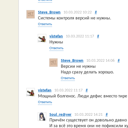
Steve_Brown
10.03.2022 10:22
#
Системы контроля версий не нужны.
Ответить
vistefan
10.03.2022 11:17
#
Нужны
Ответить
Steve_Brown
10.03.2022 14:06
#
Версии не нужны
Надо сразу делать хорошо.
Ответить
vistefan
10.03.2022 11:17
#
Мощный болгенос. Люди дефис вместо тире 
Ответить
Soul_re@ver
10.03.2022 14:21
#
Причём существует он довольно давно 
И за всё это время они не пофиксили ху