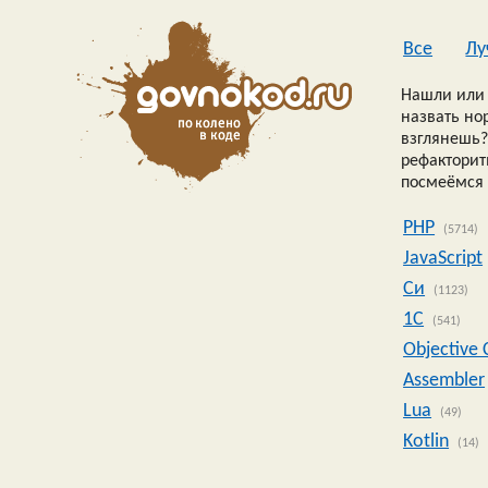
Все
Лу
Нашли или 
назвать но
взглянешь?
рефакторить
посмеёмся 
PHP
(5714)
JavaScript
Си
(1123)
1C
(541)
Objective 
Assembler
Lua
(49)
Kotlin
(14)