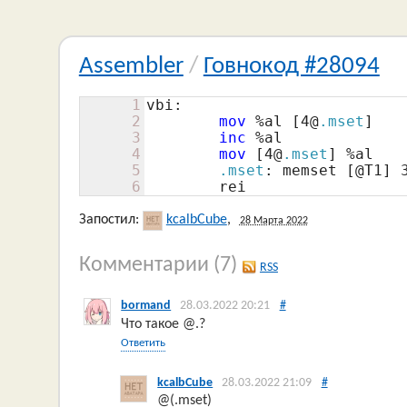
Assembler
/
Говнокод #28094
1
vbi:
2
mov
 %al [
4
@
.mset
]

3
inc
 %al

4
mov
 [
4
@
.mset
] %al

5
.mset
: memset [@T1] 
6
	rei
Запостил:
kcalbCube
,
28 Марта 2022
Комментарии
(7)
RSS
bormand
28.03.2022 20:21
#
Что такое @.?
Ответить
kcalbCube
28.03.2022 21:09
#
@(.mset)