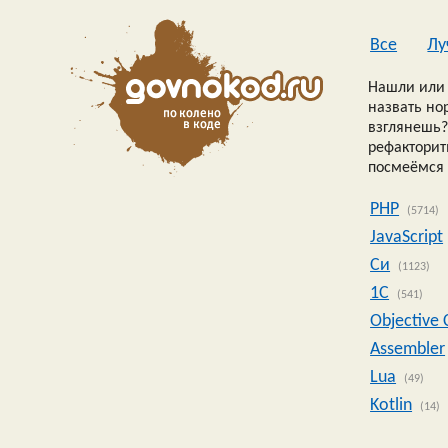
Все
Лу
Нашли или 
назвать но
взглянешь?
рефакторить
посмеёмся 
PHP
(5714)
JavaScript
Си
(1123)
1C
(541)
Objective 
Assembler
Lua
(49)
Kotlin
(14)