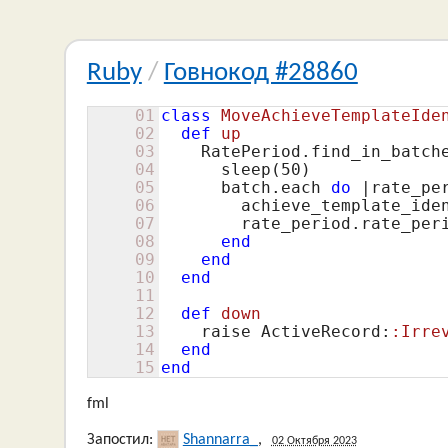
Ruby
/
Говнокод #28860
01
class
MoveAchieveTemplateIde
02
def
up
03
    RatePeriod.find_in_batch
04
sleep
(
50
)

05
      batch.
each
do
 |rate_per
06
        achieve_template_iden
07
        rate_period.rate_per
08
end
09
end
10
end
11
12
def
down
13
raise
 ActiveRecord:
:Irre
14
end
15
end
fml
Запостил:
Shannarra_
,
02 Октября 2023