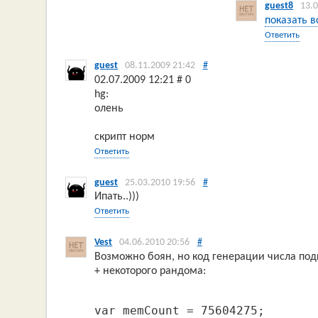
guest8
13.
показать в
Ответить
guest
08.11.2009 21:42
#
02.07.2009 12:21 # 0
hg:
олень
скрипт норм
Ответить
guest
25.03.2010 19:56
#
Ипать..)))
Ответить
Vest
04.06.2010 20:56
#
Возможно боян, но код генерации числа по
+ некоторого рандома:
var memCount = 75604275;
