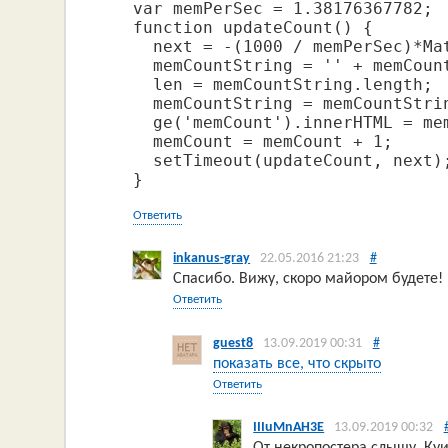
var memPerSec = 1.38176367782;

function updateCount() {

  next = -(1000 / memPerSec)*Mat
  memCountString = '' + memCount
  len = memCountString.length;

  memCountString = memCountStri
  ge('memCount').innerHTML = mem
  memCount = memCount + 1;

  setTimeout(updateCount, next);
}
Ответить
inkanus-gray
22.05.2016 21:23
#
Спасибо. Вижу, скоро майором будете!
Ответить
guest8
13.09.2019 00:31
#
показать все, что скрыто
Ответить
IIIuMnAH3E
13.09.2019 00:32
От некропостера слышу. Куи