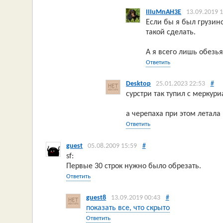
IIIuMnAH3E
13.09.2019 
Если бы я был грузи
такой сделать.
А я всего лишь обезьян
Ответить
Desktop
25.01.2023 22:53
#
сурстри так тупил с меркури
а черепаха при этом летала
Ответить
guest
05.08.2009 15:59
#
sf:
Первые 30 строк нужно было обрезать.
Ответить
guest8
13.09.2019 00:43
#
показать все, что скрыто
Ответить