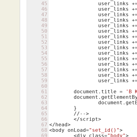
45
		user_links +
46
		user_links +
47
		user_links +
48
		user_links +
49
		user_links +
50
		user_links +
51
		user_links +
52
		user_links +
53
		user_links +
54
		user_links +
55
		user_links +
56
		user_links +
57
		user_links +
58
		user_links +
59
		user_links +
60
61
        document.title = 
'В 
62
        document.getElementB
63
		document.ge
64
	}

65
//-->
66
	</script>

67
</head>

68
<body onLoad=
"set_id()"
>

69
	<div class=
"body"
>
