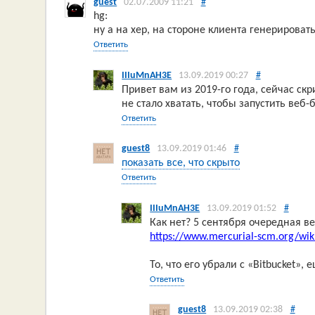
guest
02.07.2009 11:21
#
hg:
ну а на хер, на стороне клиента генерироват
Ответить
IIIuMnAH3E
13.09.2019 00:27
#
Привет вам из 2019-го года, сейчас ск
не стало хватать, чтобы запустить веб-
Ответить
guest8
13.09.2019 01:46
#
показать все, что скрыто
Ответить
IIIuMnAH3E
13.09.2019 01:52
#
Как нет? 5 сентября очередная в
https://www.mercurial-scm.org/wi
То, что его убрали с «Bitbucket», 
Ответить
guest8
13.09.2019 02:38
#