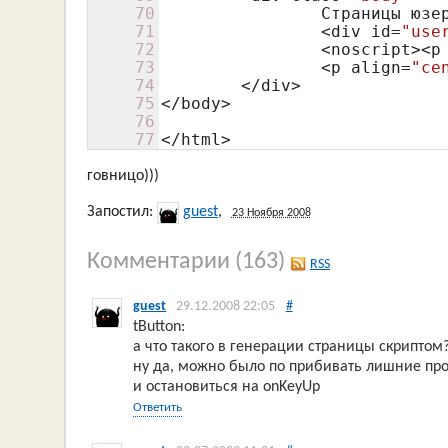
70
		Страницы юз
71
		<div id=
"use
72
		<noscript><p
73
		<p align=
"ce
74
	</div>

75
</body>

76
77
</html>
говницо)))
Запостил:
guest
,
23 Ноября 2008
Комментарии
(163)
RSS
guest
29.12.2008 22:05
#
tButton:
а что такого в генерации страницы скриптом
ну да, можно было по прибивать лишние про
и остановиться на onKeyUp
Ответить