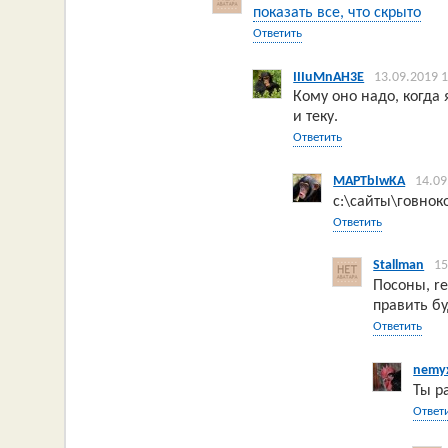
показать все, что скрыто
Ответить
IIIuMnAH3E
13.09.2019 
Кому оно надо, когда
и теку.
Ответить
MAPTbIwKA
14.09
c:\сайты\говнок
Ответить
Stallman
15
Посоны, re
править бу
Ответить
nemy
Ты р
Ответ