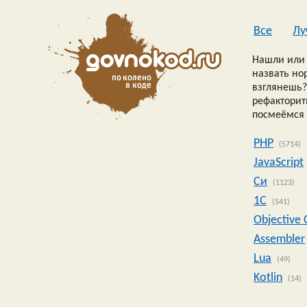
Все
Лу
Нашли или 
назвать но
взглянешь?
рефакторить
посмеёмся 
PHP
(5714)
JavaScript
Си
(1123)
1C
(541)
Objective 
Assembler
Lua
(49)
Kotlin
(14)