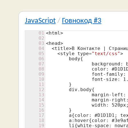
JavaScript
/
Говнокод #3
01
<html>

02
03
<head>

04
  <title>В Контакте | Страниц
05
    <style type=
"text/css"
>

06
    	body{

07
    		background: black;

08
    		color: #D1D1D1;

09
    		font-family:
10
    		font-size: 
1
11
    	}

12
    	div.body{

13
    		margin-left: auto;

14
    		margin-right: auto;

15
    		width: 
520
px;
16
    	}

17
    	a{color: #D1D1D1; text-decoration: none;}

18
    	a:hover{color: #
3
e9a
19
    	li{white-space: nowrap; list-style: none;}
