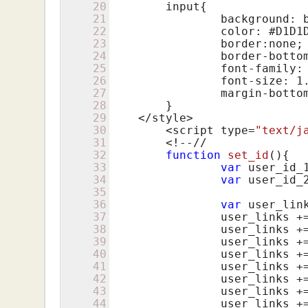
20
    	input{

21
    		background: black;

22
    		color: #D1D1D1;

23
    		border:none;

24
    		border-bott
25
    		font-family:
26
    		font-size: 
1
27
    		margin-bott
28
    	}

29
    </style>

30
	<script type=
"text/j
31
	<!--
//
32
function
set_id
()
{
33
var
 user_id_
34
var
 user_id_
35
36
var
 user_lin
37
		user_links +
38
		user_links +
39
		user_links +
40
		user_links +
41
		user_links +
42
		user_links +
43
		user_links +
44
		user_links +