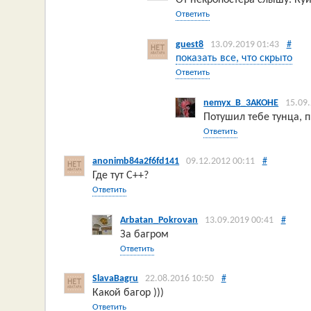
Ответить
guest8
13.09.2019 01:43
#
показать все, что скрыто
Ответить
nemyx_B_3AKOHE
15.09
Потушил тебе тунца, п
Ответить
anonimb84a2f6fd141
09.12.2012 00:11
#
Где тут C++?
Ответить
Arbatan_Pokrovan
13.09.2019 00:41
#
За багром
Ответить
SlavaBagru
22.08.2016 10:50
#
Какой багор )))
Ответить