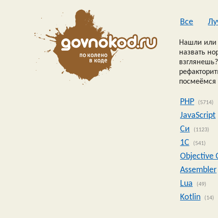
Все
Лу
Нашли или 
назвать но
взглянешь?
рефакторить
посмеёмся 
PHP
(5714)
JavaScript
Си
(1123)
1C
(541)
Objective 
Assembler
Lua
(49)
Kotlin
(14)