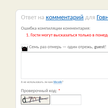
Ответ на
комментарий
для
Гов
Ошибка компиляции комментария:
Гости могут высказаться только в понед
Семь раз отмерь — один отрежь,
guest
!
А не использовать ли нам
bbcode
?
Проверочный код:
*