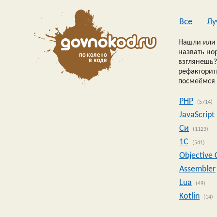
Все
Лу
Нашли или 
назвать но
взглянешь?
рефакторить
посмеёмся 
PHP
(5714)
JavaScript
Си
(1123)
1C
(541)
Objective 
Assembler
Lua
(49)
Kotlin
(14)