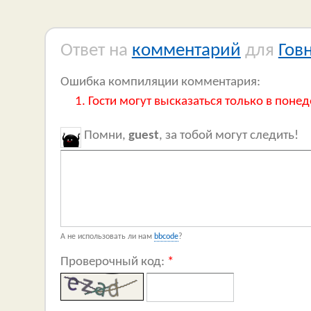
Ответ на
комментарий
для
Гов
Ошибка компиляции комментария:
Гости могут высказаться только в понед
Помни,
guest
, за тобой могут следить!
А не использовать ли нам
bbcode
?
Проверочный код:
*