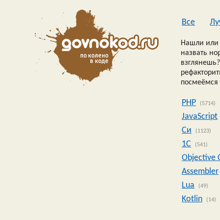
Все
Лу
Нашли или 
назвать но
взглянешь?
рефакторить
посмеёмся 
PHP
(5714)
JavaScript
Си
(1123)
1C
(541)
Objective 
Assembler
Lua
(49)
Kotlin
(14)