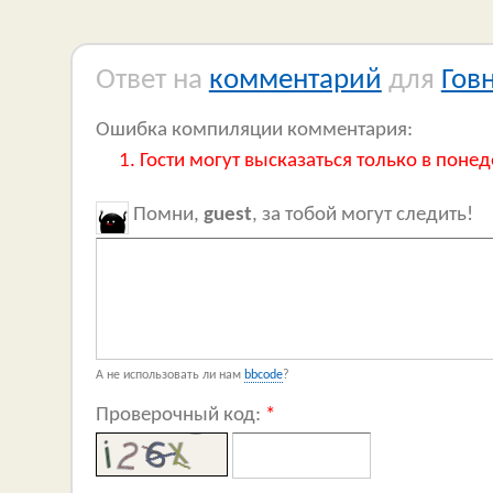
Ответ на
комментарий
для
Гов
Ошибка компиляции комментария:
Гости могут высказаться только в понед
Помни,
guest
, за тобой могут следить!
А не использовать ли нам
bbcode
?
Проверочный код:
*