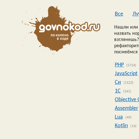
Все
Лу
Нашли или 
назвать но
взглянешь?
рефакторить
посмеёмся 
PHP
(5714)
JavaScript
Си
(1123)
1C
(541)
Objective 
Assembler
Lua
(49)
Kotlin
(14)