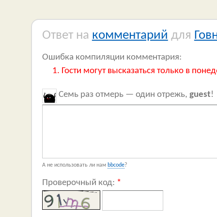
Ответ на
комментарий
для
Гов
Ошибка компиляции комментария:
Гости могут высказаться только в понед
Семь раз отмерь — один отрежь,
guest
!
А не использовать ли нам
bbcode
?
Проверочный код:
*