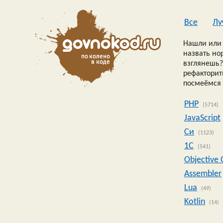
Все
Лу
Нашли или 
назвать но
взглянешь?
рефакторить
посмеёмся 
PHP
(5714)
JavaScript
Си
(1123)
1C
(541)
Objective 
Assembler
Lua
(49)
Kotlin
(14)