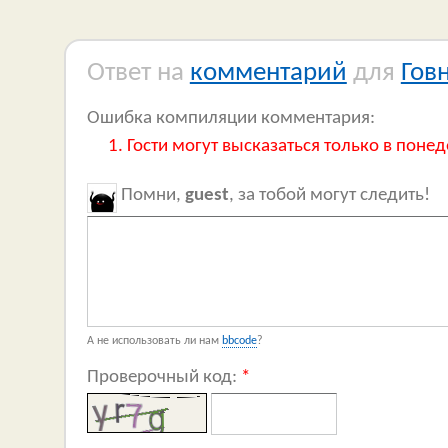
Ответ на
комментарий
для
Гов
Ошибка компиляции комментария:
Гости могут высказаться только в понед
Помни,
guest
, за тобой могут следить!
А не использовать ли нам
bbcode
?
Проверочный код:
*