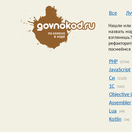
Все
Лу
Нашли или 
назвать но
взглянешь?
рефакторить
посмеёмся 
PHP
(5714)
JavaScript
Си
(1123)
1C
(541)
Objective 
Assembler
Lua
(49)
Kotlin
(14)