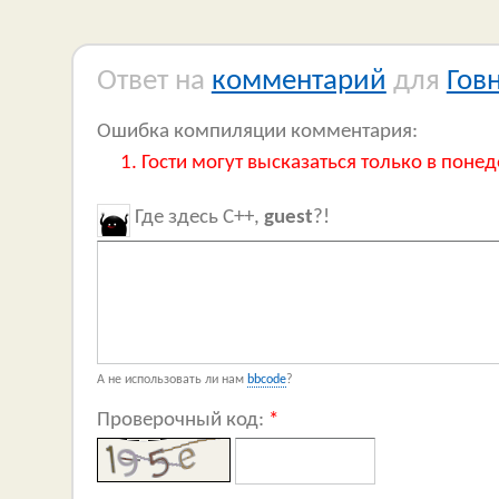
Ответ на
комментарий
для
Гов
Ошибка компиляции комментария:
Гости могут высказаться только в понед
Где здесь C++,
guest
?!
А не использовать ли нам
bbcode
?
Проверочный код:
*