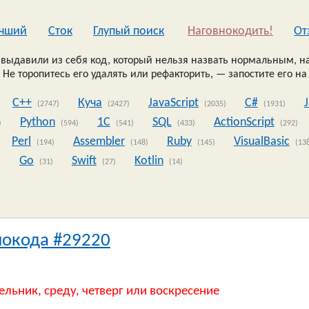
чший
Сток
Глупый поиск
Наговнокодить!
Oт
выдавили из себя код, который нельзя назвать нормальным, на
 Не торопитесь его удалять или рефакторить, — запостите его на
C++
Куча
JavaScript
C#
(2747)
(2427)
(2035)
(1931)
Python
1C
SQL
ActionScript
)
(594)
(541)
(433)
(292)
Perl
Assembler
Ruby
VisualBasic
(194)
(148)
(145)
(13
Go
Swift
Kotlin
)
(31)
(27)
(14)
нокода #29220
ельник, среду, четверг или воскресение