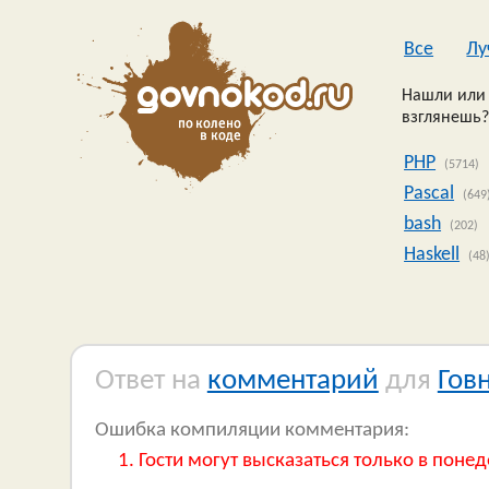
Все
Лу
Нашли или 
взглянешь?
PHP
(5714)
Pascal
(649
bash
(202)
Haskell
(48
Ответ на
комментарий
для
Гов
Ошибка компиляции комментария:
Гости могут высказаться только в понед