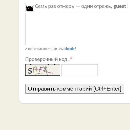
Семь раз отмерь — один отрежь,
guest
!
А не использовать ли нам
bbcode
?
Проверочный код:
*