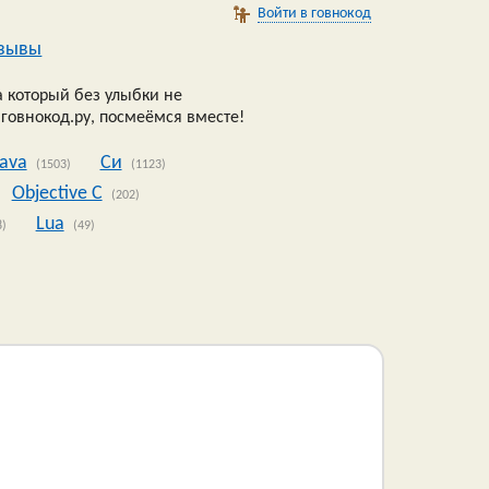
Войти в говнокод
зывы
 который без улыбки не
 говнокод.ру, посмеёмся вместе!
Java
Си
(1503)
(1123)
Objective C
(202)
Lua
8)
(49)