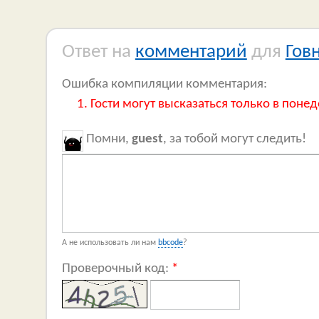
Ответ на
комментарий
для
Гов
Ошибка компиляции комментария:
Гости могут высказаться только в понед
Помни,
guest
, за тобой могут следить!
А не использовать ли нам
bbcode
?
Проверочный код:
*