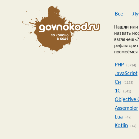
Все
Лу
Нашли или 
назвать но
взглянешь?
рефакторить
посмеёмся 
PHP
(5714)
JavaScript
Си
(1123)
1C
(541)
Objective 
Assembler
Lua
(49)
Kotlin
(14)