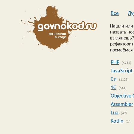
Все
Лу
Нашли или 
назвать но
взглянешь?
рефакторить
посмеёмся 
PHP
(5714)
JavaScript
Си
(1123)
1C
(541)
Objective 
Assembler
Lua
(49)
Kotlin
(14)