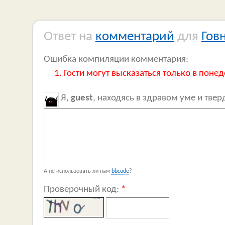
Ответ на
комментарий
для
Гов
Ошибка компиляции комментария:
Гости могут высказаться только в понед
Я,
guest
, находясь в здравом уме и тве
А не использовать ли нам
bbcode
?
Проверочный код:
*