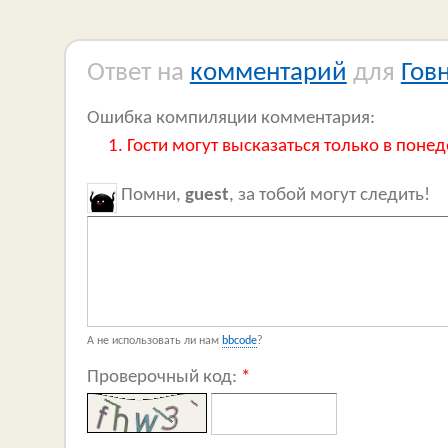
Ответ на
комментарий
для
Гов
Ошибка компиляции комментария:
Гости могут высказаться только в понед
Помни,
guest
, за тобой могут следить!
А не использовать ли нам
bbcode
?
Проверочный код:
*