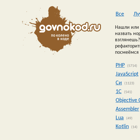
Все
Лу
Нашли или 
назвать но
взглянешь?
рефакторить
посмеёмся 
PHP
(5714)
JavaScript
Си
(1123)
1C
(541)
Objective 
Assembler
Lua
(49)
Kotlin
(14)