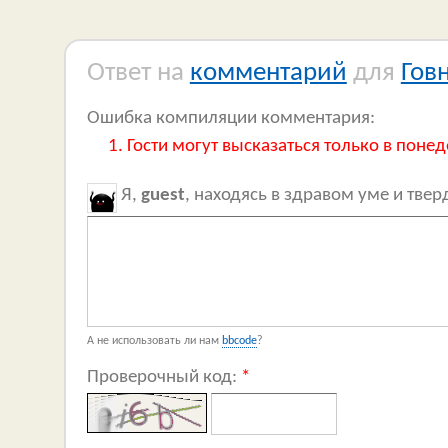
Ответ на
комментарий
для
Гов
Ошибка компиляции комментария:
Гости могут высказаться только в понед
Я,
guest
, находясь в здравом уме и тве
А не использовать ли нам
bbcode
?
Проверочный код:
*