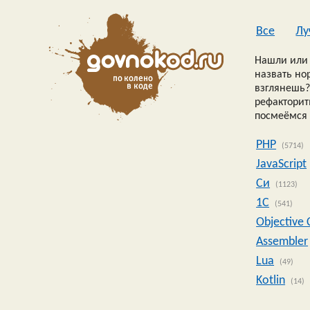
Все
Лу
Нашли или 
назвать но
взглянешь?
рефакторить
посмеёмся 
PHP
(5714)
JavaScript
Си
(1123)
1C
(541)
Objective 
Assembler
Lua
(49)
Kotlin
(14)