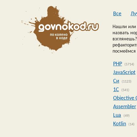
Все
Лу
Нашли или 
назвать но
взглянешь?
рефакторить
посмеёмся 
PHP
(5714)
JavaScript
Си
(1123)
1C
(541)
Objective 
Assembler
Lua
(49)
Kotlin
(14)