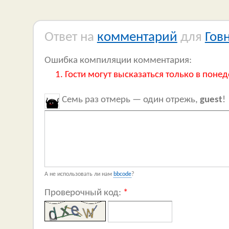
Ответ на
комментарий
для
Гов
Ошибка компиляции комментария:
Гости могут высказаться только в понед
Семь раз отмерь — один отрежь,
guest
!
А не использовать ли нам
bbcode
?
Проверочный код:
*