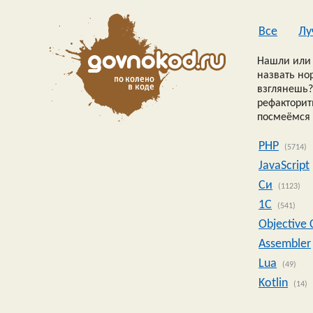
Все
Лу
Нашли или 
назвать но
взглянешь?
рефакторить
посмеёмся 
PHP
(5714)
JavaScript
Си
(1123)
1C
(541)
Objective 
Assembler
Lua
(49)
Kotlin
(14)