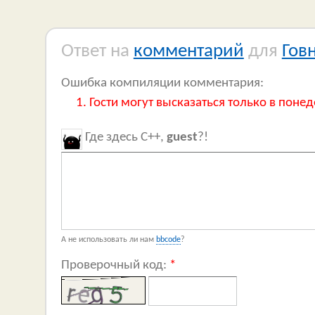
Ответ на
комментарий
для
Гов
Ошибка компиляции комментария:
Гости могут высказаться только в понед
Где здесь C++,
guest
?!
А не использовать ли нам
bbcode
?
Проверочный код:
*