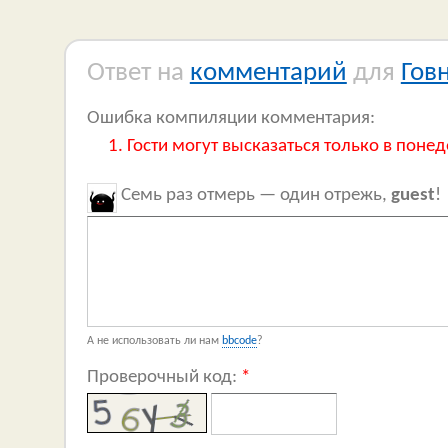
Ответ на
комментарий
для
Гов
Ошибка компиляции комментария:
Гости могут высказаться только в понед
Семь раз отмерь — один отрежь,
guest
!
А не использовать ли нам
bbcode
?
Проверочный код:
*