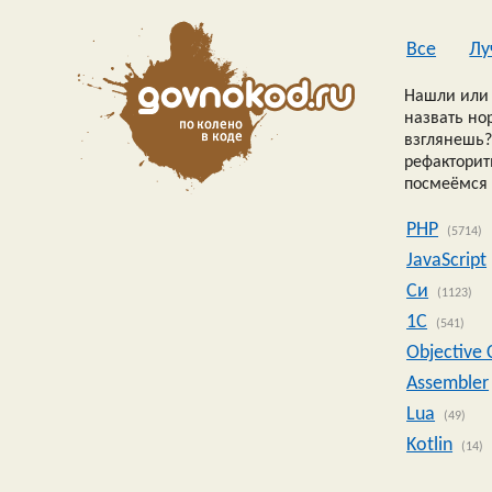
Все
Лу
Нашли или 
назвать но
взглянешь?
рефакторить
посмеёмся 
PHP
(5714)
JavaScript
Си
(1123)
1C
(541)
Objective 
Assembler
Lua
(49)
Kotlin
(14)