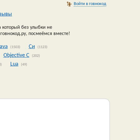
Войти в говнокод
зывы
 который без улыбки не
 говнокод.ру, посмеёмся вместе!
Java
Си
(1503)
(1123)
Objective C
(202)
Lua
8)
(49)