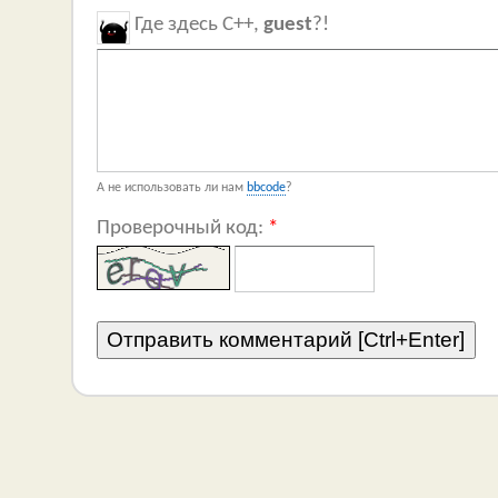
Где здесь C++,
guest
?!
А не использовать ли нам
bbcode
?
Проверочный код:
*