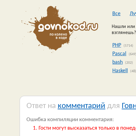
Все
Лу
Нашли или 
взглянешь?
PHP
(5714)
Pascal
(649
bash
(202)
Haskell
(48
Ответ на
комментарий
для
Гов
Ошибка компиляции комментария:
Гости могут высказаться только в понед