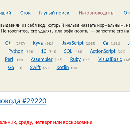
чший
Сток
Глупый поиск
Наговнокодить!
Oт
выдавили из себя код, который нельзя назвать нормальным, на
 Не торопитесь его удалять или рефакторить, — запостите его на
C++
Куча
JavaScript
C#
(2747)
(2427)
(2035)
(1931)
Python
1C
SQL
ActionScript
)
(594)
(541)
(433)
(292)
Perl
Assembler
Ruby
VisualBasic
(194)
(148)
(145)
(13
Go
Swift
Kotlin
)
(31)
(27)
(14)
нокода #29220
ельник, среду, четверг или воскресение