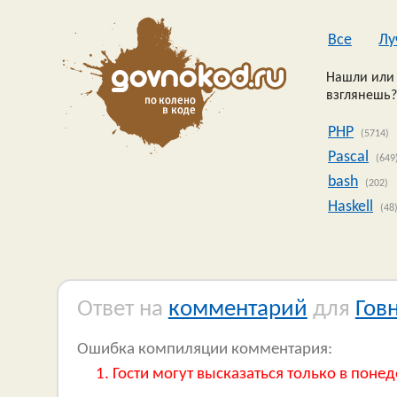
Все
Лу
Нашли или 
взглянешь?
PHP
(5714)
Pascal
(649
bash
(202)
Haskell
(48
Ответ на
комментарий
для
Гов
Ошибка компиляции комментария:
Гости могут высказаться только в понед