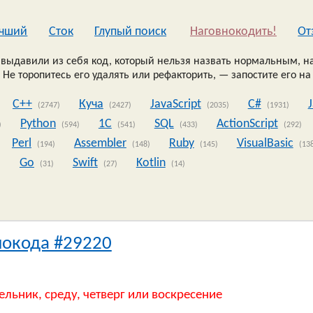
чший
Сток
Глупый поиск
Наговнокодить!
Oт
выдавили из себя код, который нельзя назвать нормальным, на
 Не торопитесь его удалять или рефакторить, — запостите его на
C++
Куча
JavaScript
C#
(2747)
(2427)
(2035)
(1931)
Python
1C
SQL
ActionScript
)
(594)
(541)
(433)
(292)
Perl
Assembler
Ruby
VisualBasic
(194)
(148)
(145)
(13
Go
Swift
Kotlin
)
(31)
(27)
(14)
нокода #29220
ельник, среду, четверг или воскресение