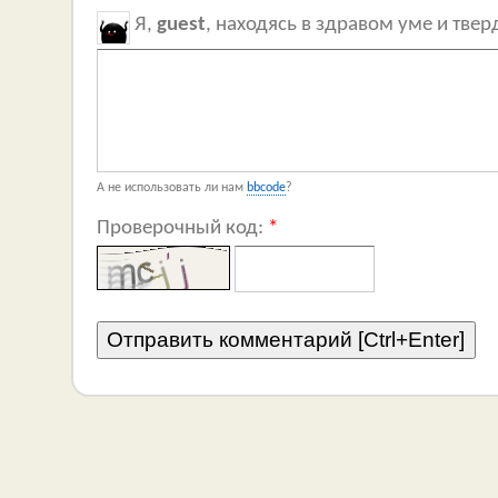
Я,
guest
, находясь в здравом уме и тве
А не использовать ли нам
bbcode
?
Проверочный код:
*