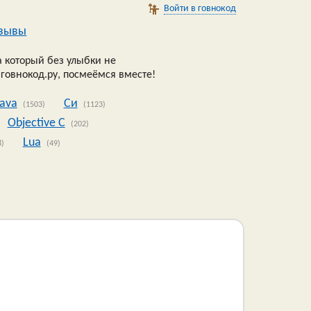
Войти в говнокод
зывы
 который без улыбки не
 говнокод.ру, посмеёмся вместе!
Java
Си
(1503)
(1123)
Objective C
(202)
Lua
8)
(49)