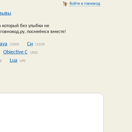
Войти в говнокод
зывы
 который без улыбки не
 говнокод.ру, посмеёмся вместе!
Java
Си
(1503)
(1123)
Objective C
(202)
Lua
8)
(49)