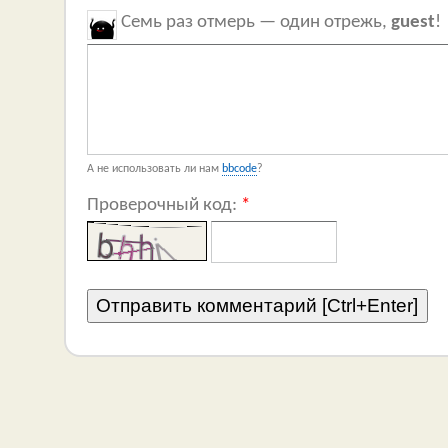
Семь раз отмерь — один отрежь,
guest
!
А не использовать ли нам
bbcode
?
Проверочный код:
*