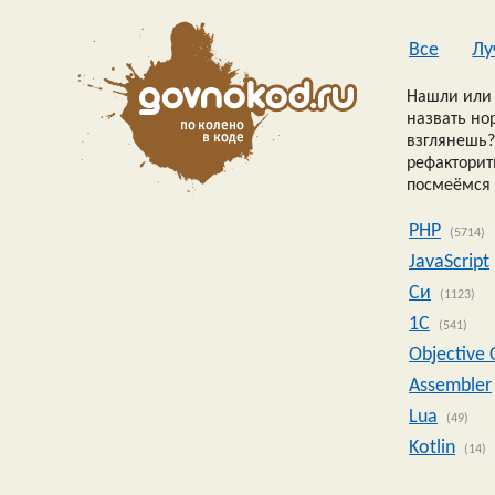
Все
Лу
Нашли или 
назвать но
взглянешь?
рефакторить
посмеёмся 
PHP
(5714)
JavaScript
Си
(1123)
1C
(541)
Objective 
Assembler
Lua
(49)
Kotlin
(14)