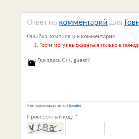
Ответ на
комментарий
для
Гов
Ошибка компиляции комментария:
Гости могут высказаться только в понед
Где здесь C++,
guest
?!
А не использовать ли нам
bbcode
?
Проверочный код:
*