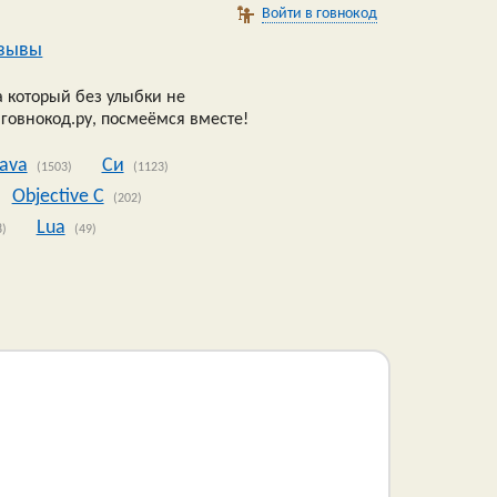
Войти в говнокод
зывы
 который без улыбки не
 говнокод.ру, посмеёмся вместе!
Java
Си
(1503)
(1123)
Objective C
(202)
Lua
8)
(49)