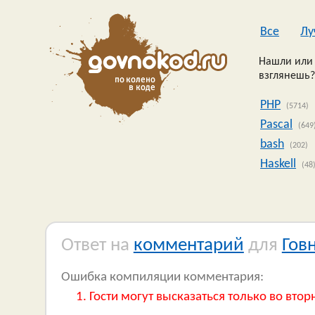
Все
Лу
Нашли или 
взглянешь?
PHP
(5714)
Pascal
(649
bash
(202)
Haskell
(48
Ответ на
комментарий
для
Гов
Ошибка компиляции комментария:
Гости могут высказаться только во втор