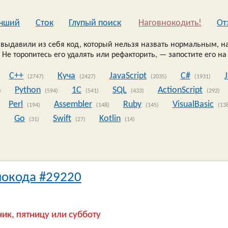
чший
Сток
Глупый поиск
Наговнокодить!
Oт
выдавили из себя код, который нельзя назвать нормальным, на
 Не торопитесь его удалять или рефакторить, — запостите его на
C++
Куча
JavaScript
C#
(2747)
(2427)
(2035)
(1931)
Python
1C
SQL
ActionScript
)
(594)
(541)
(433)
(292)
Perl
Assembler
Ruby
VisualBasic
(194)
(148)
(145)
(13
Go
Swift
Kotlin
)
(31)
(27)
(14)
нокода #29220
ник, пятницу или субботу