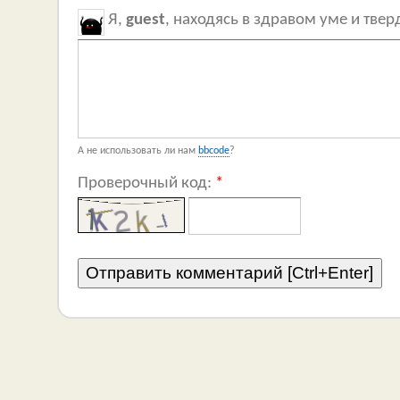
Я,
guest
, находясь в здравом уме и тве
А не использовать ли нам
bbcode
?
Проверочный код:
*