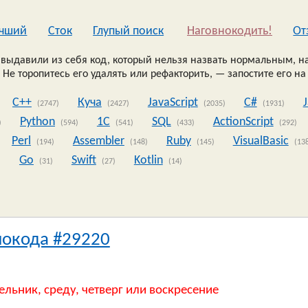
чший
Сток
Глупый поиск
Наговнокодить!
Oт
выдавили из себя код, который нельзя назвать нормальным, на
 Не торопитесь его удалять или рефакторить, — запостите его на
C++
Куча
JavaScript
C#
(2747)
(2427)
(2035)
(1931)
Python
1C
SQL
ActionScript
)
(594)
(541)
(433)
(292)
Perl
Assembler
Ruby
VisualBasic
(194)
(148)
(145)
(13
Go
Swift
Kotlin
)
(31)
(27)
(14)
нокода #29220
ельник, среду, четверг или воскресение