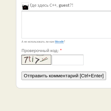
Где здесь C++,
guest
?!
А не использовать ли нам
bbcode
?
Проверочный код:
*