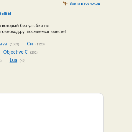
Войти в говнокод
зывы
 который без улыбки не
 говнокод.ру, посмеёмся вместе!
Java
Си
(1503)
(1123)
Objective C
(202)
Lua
8)
(49)