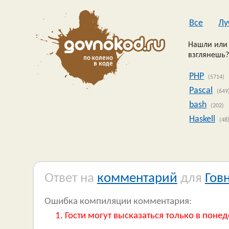
Все
Лу
Нашли или 
взглянешь?
PHP
(5714)
Pascal
(649
bash
(202)
Haskell
(48
Ответ на
комментарий
для
Гов
Ошибка компиляции комментария:
Гости могут высказаться только в понед