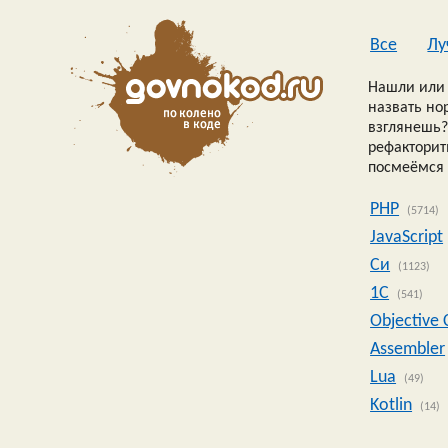
Все
Лу
Нашли или 
назвать но
взглянешь?
рефакторить
посмеёмся 
PHP
(5714)
JavaScript
Си
(1123)
1C
(541)
Objective 
Assembler
Lua
(49)
Kotlin
(14)