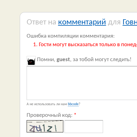
Ответ на
комментарий
для
Гов
Ошибка компиляции комментария:
Гости могут высказаться только в понед
Помни,
guest
, за тобой могут следить!
А не использовать ли нам
bbcode
?
Проверочный код:
*