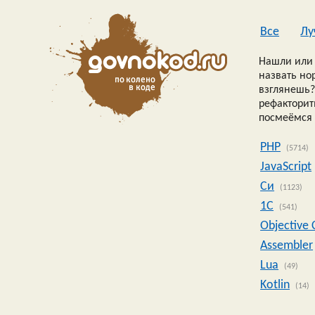
Все
Лу
Нашли или 
назвать но
взглянешь?
рефакторить
посмеёмся 
PHP
(5714)
JavaScript
Си
(1123)
1C
(541)
Objective 
Assembler
Lua
(49)
Kotlin
(14)