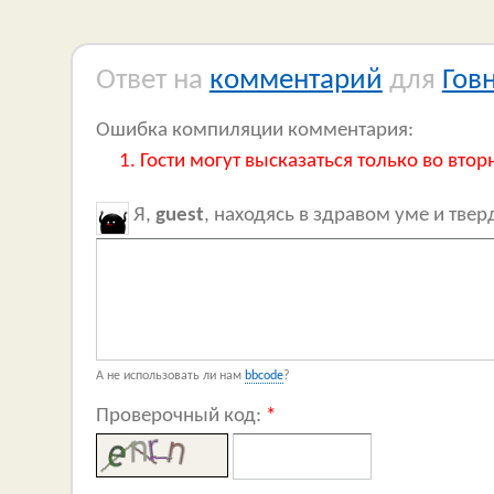
Ответ на
комментарий
для
Гов
Ошибка компиляции комментария:
Гости могут высказаться только во втор
Я,
guest
, находясь в здравом уме и тве
А не использовать ли нам
bbcode
?
Проверочный код:
*