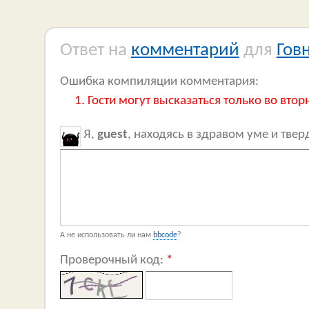
Ответ на
комментарий
для
Гов
Ошибка компиляции комментария:
Гости могут высказаться только во втор
Я,
guest
, находясь в здравом уме и тве
А не использовать ли нам
bbcode
?
Проверочный код:
*