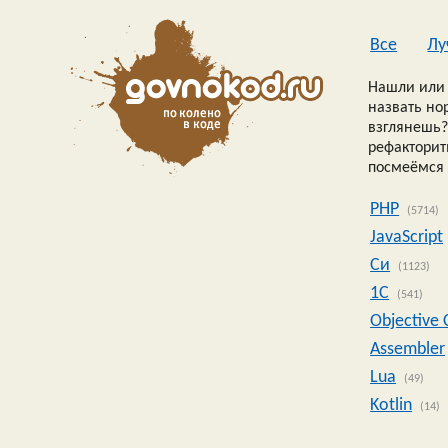
Все
Лу
Нашли или 
назвать но
взглянешь?
рефакторить
посмеёмся 
PHP
(5714)
JavaScript
Си
(1123)
1C
(541)
Objective 
Assembler
Lua
(49)
Kotlin
(14)