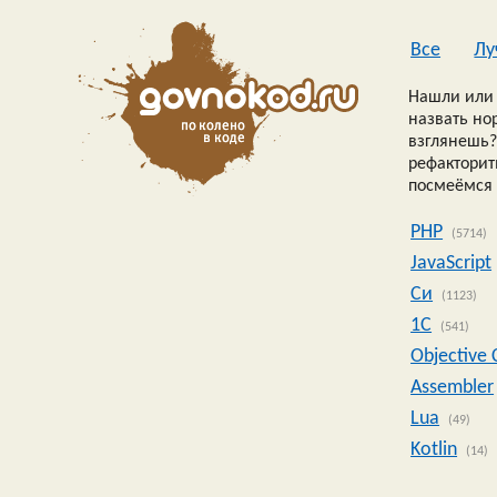
Все
Лу
Нашли или 
назвать но
взглянешь?
рефакторить
посмеёмся 
PHP
(5714)
JavaScript
Си
(1123)
1C
(541)
Objective 
Assembler
Lua
(49)
Kotlin
(14)