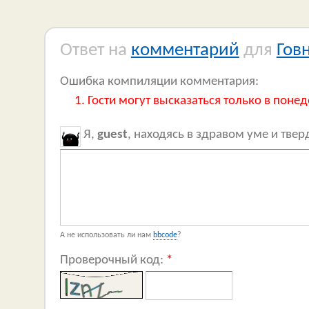
Ответ на
комментарий
для
Гов
Ошибка компиляции комментария:
Гости могут высказаться только в понед
Я,
guest
, находясь в здравом уме и тве
А не использовать ли нам
bbcode
?
Проверочный код:
*