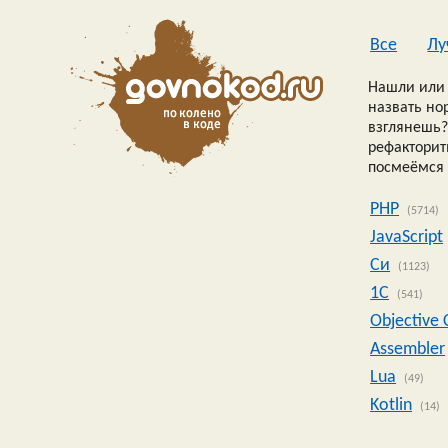
Все
Лу
Нашли или 
назвать но
взглянешь?
рефакторить
посмеёмся 
PHP
(5714)
JavaScript
Си
(1123)
1C
(541)
Objective 
Assembler
Lua
(49)
Kotlin
(14)