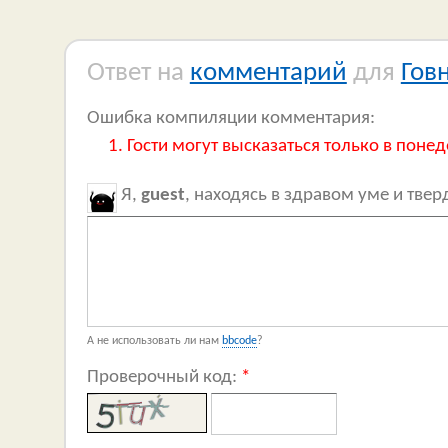
Ответ на
комментарий
для
Гов
Ошибка компиляции комментария:
Гости могут высказаться только в понед
Я,
guest
, находясь в здравом уме и тве
А не использовать ли нам
bbcode
?
Проверочный код:
*