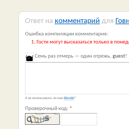
Ответ на
комментарий
для
Гов
Ошибка компиляции комментария:
Гости могут высказаться только в понед
Семь раз отмерь — один отрежь,
guest
!
А не использовать ли нам
bbcode
?
Проверочный код:
*