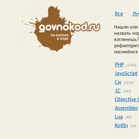
Все
Лу
Нашли или 
назвать но
взглянешь?
рефакторить
посмеёмся 
PHP
(5714)
JavaScript
Си
(1123)
1C
(541)
Objective 
Assembler
Lua
(49)
Kotlin
(14)