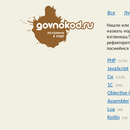
Все
Лу
Нашли или 
назвать но
взглянешь?
рефакторить
посмеёмся 
PHP
(5714)
JavaScript
Си
(1123)
1C
(541)
Objective 
Assembler
Lua
(49)
Kotlin
(14)