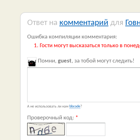
Ответ на
комментарий
для
Гов
Ошибка компиляции комментария:
Гости могут высказаться только в понед
Помни,
guest
, за тобой могут следить!
А не использовать ли нам
bbcode
?
Проверочный код:
*