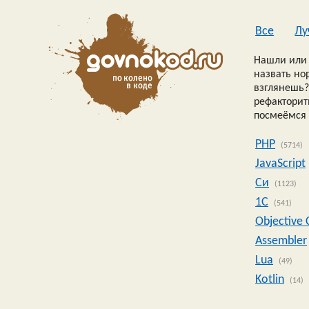
Все
Лу
Нашли или 
назвать но
взглянешь?
рефакторить
посмеёмся 
PHP
(5714)
JavaScript
Си
(1123)
1C
(541)
Objective 
Assembler
Lua
(49)
Kotlin
(14)