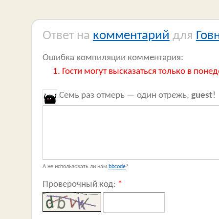
Ответ на
комментарий
для
Гов
Ошибка компиляции комментария:
Гости могут высказаться только в понед
Семь раз отмерь — один отрежь,
guest
!
А не использовать ли нам
bbcode
?
Проверочный код:
*