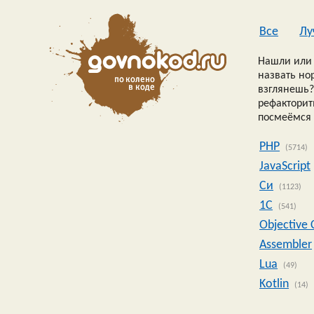
Все
Лу
Нашли или 
назвать но
взглянешь?
рефакторить
посмеёмся 
PHP
(5714)
JavaScript
Си
(1123)
1C
(541)
Objective 
Assembler
Lua
(49)
Kotlin
(14)