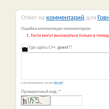
Ответ на
комментарий
для
Гов
Ошибка компиляции комментария:
Гости могут высказаться только в понед
Где здесь C++,
guest
?!
А не использовать ли нам
bbcode
?
Проверочный код:
*