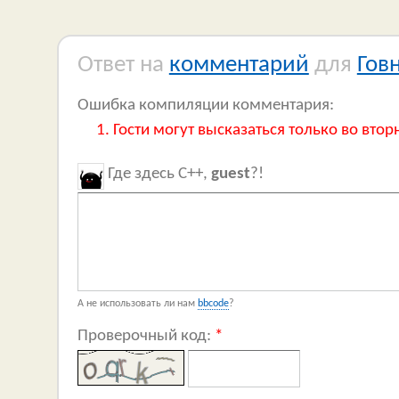
Ответ на
комментарий
для
Гов
Ошибка компиляции комментария:
Гости могут высказаться только во втор
Где здесь C++,
guest
?!
А не использовать ли нам
bbcode
?
Проверочный код:
*