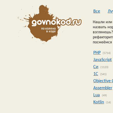
Все
Лу
Нашли или 
назвать но
взглянешь?
рефакторить
посмеёмся 
PHP
(5714)
JavaScript
Си
(1123)
1C
(541)
Objective 
Assembler
Lua
(49)
Kotlin
(14)