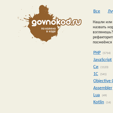
Все
Лу
Нашли или 
назвать но
взглянешь?
рефакторить
посмеёмся 
PHP
(5714)
JavaScript
Си
(1123)
1C
(541)
Objective 
Assembler
Lua
(49)
Kotlin
(14)