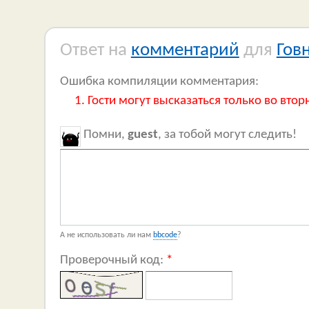
Ответ на
комментарий
для
Гов
Ошибка компиляции комментария:
Гости могут высказаться только во втор
Помни,
guest
, за тобой могут следить!
А не использовать ли нам
bbcode
?
Проверочный код:
*