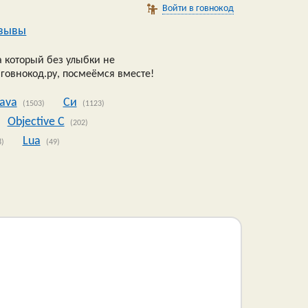
Войти в говнокод
зывы
 который без улыбки не
 говнокод.ру, посмеёмся вместе!
Java
Си
(1503)
(1123)
Objective C
(202)
Lua
8)
(49)