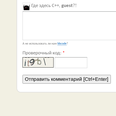
Где здесь C++,
guest
?!
А не использовать ли нам
bbcode
?
Проверочный код:
*