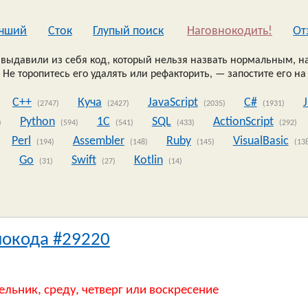
чший
Сток
Глупый поиск
Наговнокодить!
Oт
выдавили из себя код, который нельзя назвать нормальным, на
 Не торопитесь его удалять или рефакторить, — запостите его на
C++
Куча
JavaScript
C#
(2747)
(2427)
(2035)
(1931)
Python
1C
SQL
ActionScript
)
(594)
(541)
(433)
(292)
Perl
Assembler
Ruby
VisualBasic
(194)
(148)
(145)
(13
Go
Swift
Kotlin
)
(31)
(27)
(14)
нокода #29220
ельник, среду, четверг или воскресение