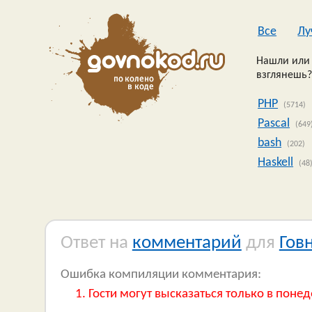
Все
Лу
Нашли или 
взглянешь?
PHP
(5714)
Pascal
(649
bash
(202)
Haskell
(48
Ответ на
комментарий
для
Гов
Ошибка компиляции комментария:
Гости могут высказаться только в понед