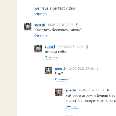
we have a perfect video
Ответить
guest6
16.05.2026 17:37
#
Как стать бесконечником?
Ответить
guest6
16.05.2026 17:41
#
оскопи себя
Ответить
guest6
16.05.2026 17:46
#
Что?
Ответить
guest6
16.05.2026 17:51
#
хуй себе отреж и будеш бе
классно я пошутил ахахахах
Ответить