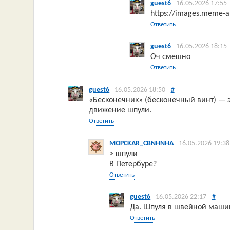
guest6
16.05.2026 17:55
https://images.meme-
Ответить
guest6
16.05.2026 18:15
Оч смешно
Ответить
guest6
16.05.2026 18:50
#
«Бесконечник» (бесконечный винт) — 
движение шпули.
Ответить
MOPCKAR_CBNHNHA
16.05.2026 19:38
> шпули
В Петербуре?
Ответить
guest6
16.05.2026 22:17
#
Да. Шпуля в швейной машин
Ответить