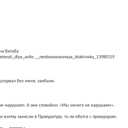
на Ватабу
pretenzii_dlya_avito __neobosnovannaya_blokirovka_13980159
т штурвал без меня, заебали.
ии нарушают. А они спокойно: «Мы ничего не нарушаем».
 взятку занесли в Прокуратуру, то ли ебутся с прокурором.