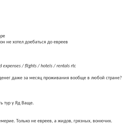
эре
 он не хотел доебаться до евреев
 expenses / flights / hotels / rentals rtc
 денег даже за месяц проживания вообще в любой стране?
ь тур у Яд Ваще.
мерие. Только не евреев, а жидов, грязных, вонючих.