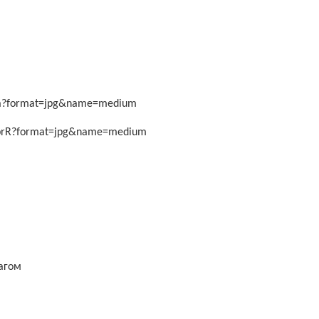
4fa?format=jpg&name=medium
CbrR?format=jpg&name=medium
лагом