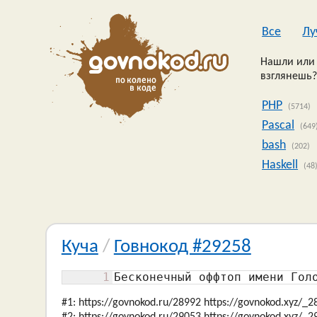
Все
Лу
Нашли или 
взглянешь?
PHP
(5714)
Pascal
(649
bash
(202)
Haskell
(48
Куча
/
Говнокод #29258
1
Бесконечный оффтоп имени Гол
#1: https://govnokod.ru/28992 https://govnokod.xyz/_2