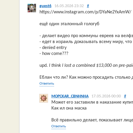
guest6
16.05.2026 23:32
#
https://www.instagram.com/p/DYaNe2YxAmW/
ещё один эталонный гологуб
- делает видео про коммуны евреев на велф
- едет в израиль доказывать всему миру, что
- denied entry
- how come???
upd.
I think I lost a combined $13,000 on pre-paid
Еблан что ли? Как можно просадить столько
Ответить
MOPCKAR_CBNHNHA
17.05.2026 00:00
#
Может его заставили в наказание купит
Как ил она маска
Всё правильно делает, показывает лице
Ответить