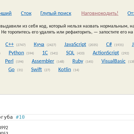
чший
Сток
Глупый поиск
Наговнокодить!
Oт
выдавили из себя код, который нельзя назвать нормальным, на
 Не торопитесь его удалять или рефакторить, — запостите его на
C++
Куча
JavaScript
C#
(2747)
(2427)
(2035)
(1931)
Python
1C
SQL
ActionScript
)
(594)
(541)
(433)
(292)
Perl
Assembler
Ruby
VisualBasic
(194)
(148)
(145)
(13
Go
Swift
Kotlin
)
(31)
(27)
(14)
огуба 
#10
8992