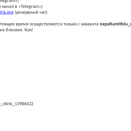
elegram»)
 канал в «Telegram»)
rix.org
(резервный чат)
тоящее время осуществляются только с аккаунта
nepeKamHblu_
их близких. Кок!
le_stirki_13986422