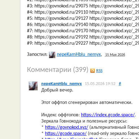
#2: https://govnokod.ru/29053 https://govnokod.xyz/_2
#3: https://govnokod.ru/29075 https://govnokod.xyz/_2
#4: https://govnokod.ru/29110 https://govnokod.xyz/_2
#5: https://govnokod.ru/29127 https://govnokod.xyz/_2
#6: https://govnokod.ru/29140 https://govnokod.xyz/_2
#7: https://govnokod.ru/29170 https://govnokod.xyz/_2
#8: https://govnokod.ru/29192 https://govnokod.xyz/_2
#9: https://govnokod.ru/29227 https://govnokod.xyz/_2
Запостил:
nepeKamHblu_nemyx
,
15 Мая 2026
Комментарии
(399)
RSS
nepeKamHblu_nemyx
15.05.2026 19:52
#
Добрый вечер.
Этот оффтоп сгенерирован автоматически.
Индекс оффтопов:
https://index.gcode.space/
.
Зеркала Говнокода и полезные ресурсы:
*
https://govnokod.xyz/
(альтернативный Говно
*
https://gcode.space/
(read-only зеркало Говн