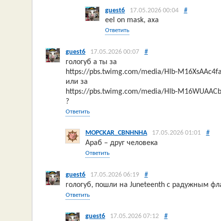
guest6
17.05.2026 00:04
#
eel on mask, аха
Ответить
guest6
17.05.2026 00:07
#
гологуб а ты за
https://pbs.twimg.com/media/HIb-M16XsAAc
или за
https://pbs.twimg.com/media/HIb-M16WUAA
?
Ответить
MOPCKAR_CBNHNHA
17.05.2026 01:01
#
Араб – друг человека
Ответить
guest6
17.05.2026 06:19
#
гологуб, пошли на Juneteenth с радужным ф
Ответить
guest6
17.05.2026 07:12
#