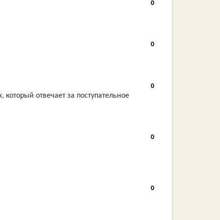
0
0
0
 который отвечает за поступательное
0
0