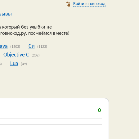
Войти в говнокод
зывы
 который без улыбки не
 говнокод.ру, посмеёмся вместе!
Java
Си
(1503)
(1123)
Objective C
(202)
Lua
8)
(49)
0