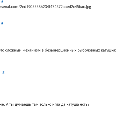
#
arsenal.com/2ed19055586234f474372aaed2c45bac.jpg
#
это сложный механизм в безынерционных рыболовных катушках,
#
е. А ты думаешь там только игла да катуша есть?