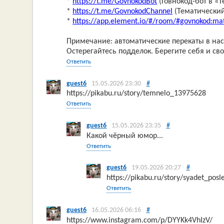
*
https://t.me/GovnokodBot
(Говнокод-бот в «T
*
https://t.me/GovnokodChannel
(Тематический
*
https://app.element.io/#/room/#govnokod:mat
Примечание: автоматические перекаты в нас
Остерегайтесь подделок. Берегите себя и сво
Ответить
guest6
15.05.2026 23:30
#
https://pikabu.ru/story/temnelo_13975628
Ответить
guest6
15.05.2026 23:35
#
Какой чёрный юмор...
Ответить
guest6
19.05.2026 20:27
#
https://pikabu.ru/story/syadet_pos
Ответить
guest6
16.05.2026 06:16
#
https://www.instagram.com/p/DYYKk4VhIzV/