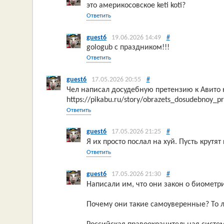
это америкосовское keti koti?
Ответить
guest6
19.06.2026 14:49
#
gologub с праздником!!!
Ответить
guest6
17.05.2026 20:55
#
Чел написал досудебную претензию к Авито 
https://pikabu.ru/story/obrazets_dosudebnoy_
Ответить
guest6
17.05.2026 21:25
#
Я их просто послал на хуй. Пусть крутя
Ответить
guest6
17.05.2026 21:30
#
Написали им, что они закон о биометр
Почему они такие самоуверенные? То ли