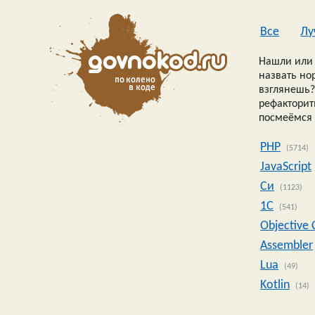
Все
Лу
Нашли или 
назвать но
взглянешь?
рефакторить
посмеёмся 
PHP
(5714)
JavaScript
Си
(1123)
1C
(541)
Objective 
Assembler
Lua
(49)
Kotlin
(14)