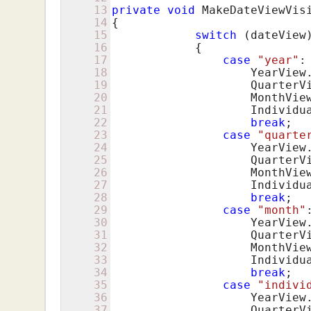
13
private
void
 MakeDateViewVis
14
{

15
switch
 (dateView)
16
            {

17
case
"year"
:

18
                    YearView
19
                    QuarterV
20
                    MonthVie
21
                    Individu
22
break
;

23
case
"quarte
24
                    YearView
25
                    QuarterV
26
                    MonthVie
27
                    Individu
28
break
;

29
case
"month"
:
30
                    YearView
31
                    QuarterV
32
                    MonthVie
33
                    Individu
34
break
;

35
case
"indivi
36
                    YearView
37
                    QuarterV