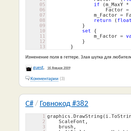
05
if
 (m_MaxY *
06
                    Factor =
07
                m_Factor = Fa
08
return
 (
floa
09
            }

10
set
 {

11
                m_Factor = 
v
12
            }

13
        }
Изменение поля в геттере. Злая шутка для любителе
guest
,
16 Января 2009
Комментарии
(3)
C#
/
Говнокод #382
1
graphics.DrawString(i.ToStrin
2
    ScaleFont,

3
    brush,
