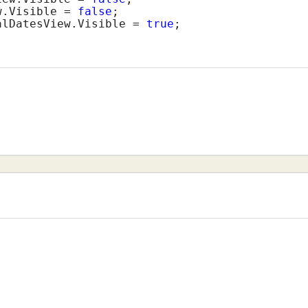
w.Visible = 
false
;

alDatesView.Visible = 
true
;
