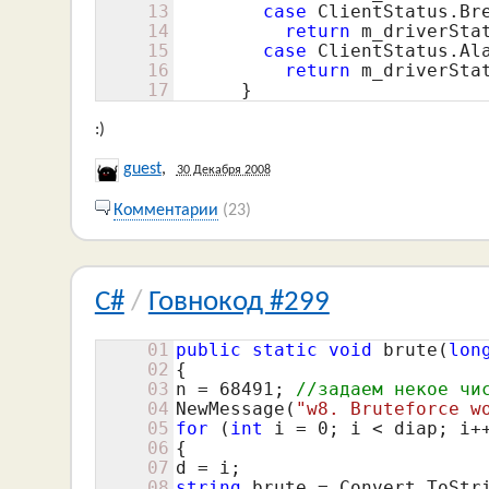
13
case
 ClientStatus.Bre
14
return
 m_driverStat
15
case
 ClientStatus.Ala
16
return
 m_driverStat
17
      }
:)
guest
,
30 Декабря 2008
Комментарии
(23)
C#
/
Говнокод #299
01
public
static
void
 brute(
lon
02
{

03
n = 
68491
; 
//задаем некое чи
04
NewMessage(
"w8. Bruteforce w
05
for
 (
int
 i = 
0
; i < diap; i+
06
{

07
08
string
 brute = Convert.ToStr