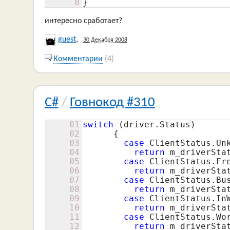
8
}
интересно сработает?
guest
,
30 Декабря 2008
Комментарии
(4)
C#
/
Говнокод #310
01
switch
 (driver.Status)

02
      {

03
case
 ClientStatus.Unk
04
return
 m_driverSta
05
case
 ClientStatus.Fre
06
return
 m_driverStat
07
case
 ClientStatus.Bus
08
return
 m_driverStat
09
case
 ClientStatus.InW
10
return
 m_driverStat
11
case
 ClientStatus.Wor
12
return
 m_driverStat