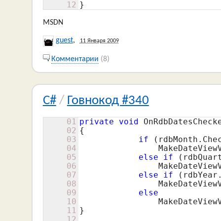
12
}
MSDN
guest
,
11 Января 2009
Комментарии
(8)
C#
/
Говнокод #340
01
private
void
 OnRdbDatesCheck
02
{

03
if
 (rdbMonth.Chec
04
                MakeDateView
05
else
if
 (rdbQuart
06
                MakeDateView
07
else
if
 (rdbYear.
08
                MakeDateView
09
else
10
                MakeDateView
11
}

12