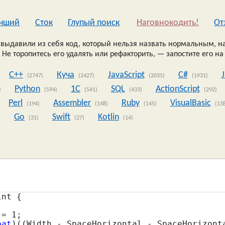
чший
Сток
Глупый поиск
Наговнокодить!
Oт
выдавили из себя код, который нельзя назвать нормальным, на
 Не торопитесь его удалять или рефакторить, — запостите его на
C++
Куча
JavaScript
C#
(2747)
(2427)
(2035)
(1931)
Python
1C
SQL
ActionScript
)
(594)
(541)
(433)
(292)
Perl
Assembler
Ruby
VisualBasic
(194)
(148)
(145)
(13
Go
Swift
Kotlin
)
(31)
(27)
(14)
nt {

 = 
1
;

oat
)((Width - SpaceHorizontal - SpaceHorizonta