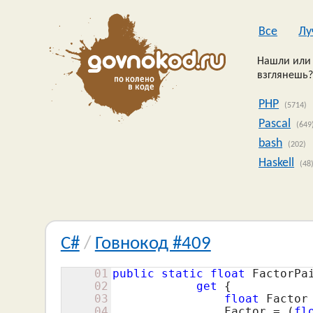
Все
Лу
Нашли или 
взглянешь?
PHP
(5714)
Pascal
(649
bash
(202)
Haskell
(48
C#
/
Говнокод #409
01
public
static
float
 FactorPai
02
get
 {

03
float
 Factor
04
                Factor = (
fl