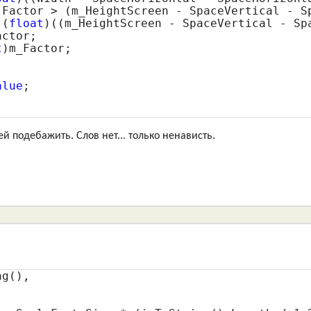
 Factor > (m_HeightScreen - SpaceVertical - Sp
 (
float
)((m_HeightScreen - SpaceVertical - Spa
ctor;

t
)m_Factor;

alue
;

й подебажить. Слов нет... только ненависть.
g(),
