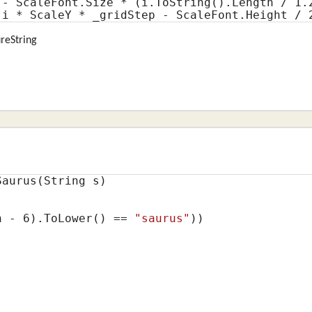
 - ScaleFont.Size * (i.ToString().Length / 
1.
 i * ScaleY * _gridStep - ScaleFont.Height / 
reString
aurus(String s)

h - 
6
).ToLower() == 
"saurus"
))
