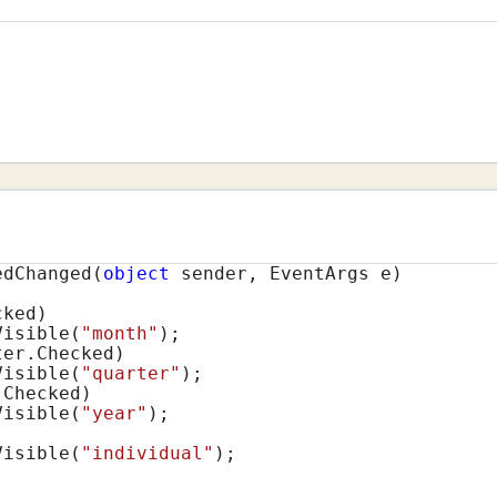
edChanged(
object
 sender, EventArgs e)

ked)

Visible(
"month"
);

er.Checked)

Visible(
"quarter"
);

Checked)

Visible(
"year"
);

Visible(
"individual"
);
