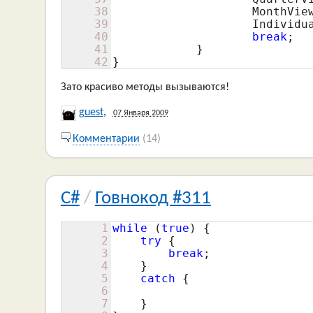
38
                    MonthVie
39
                    Individu
40
break
;

41
            }

42
}
Зато красиво методы вызываются!
guest
,
07 Января 2009
Комментарии
(14)
C#
/
Говнокод #311
1
while
 (
true
) {

2
try
 {

3
break
;

4
    }

5
catch
 {

6
7
    }
