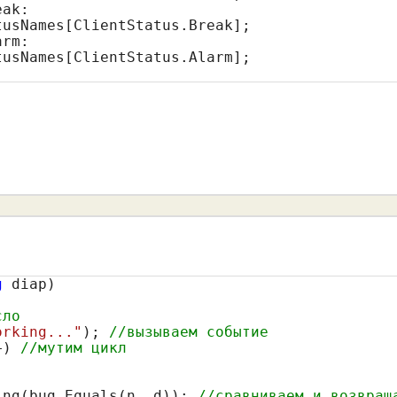
ak:

usNames[ClientStatus.Break];

rm:

usNames[ClientStatus.Alarm];

g
 diap)

сло
orking..."
); 
//вызываем событие
+) 
//мутим цикл
ing(bug.Equals(n, d)); 
//сравниваем и возвращ