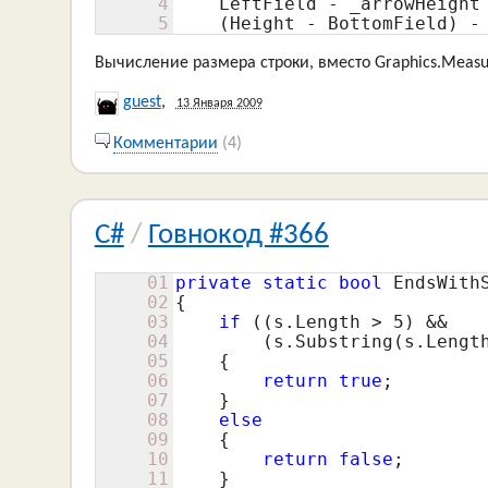
4
    LeftField - _arrowHeight
5
    (Height - BottomField) -
Вычисление размера строки, вместо Graphics.Measu
guest
,
13 Января 2009
Комментарии
(4)
C#
/
Говнокод #366
01
private
static
bool
 EndsWithS
02
{

03
if
 ((s.Length > 
5
) && 

04
        (s.Substring(s.Lengt
05
    {

06
return
true
;

07
    }

08
else
09
    {

10
return
false
;

11
    }
