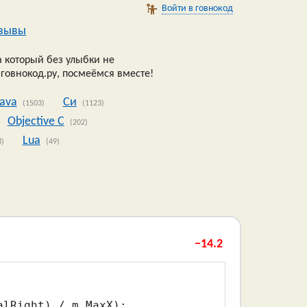
Войти в говнокод
зывы
 который без улыбки не
 говнокод.ру, посмеёмся вместе!
Java
Си
(1503)
(1123)
Objective C
(202)
Lua
8)
(49)
−14.2
lRight) / m_MaxX);
