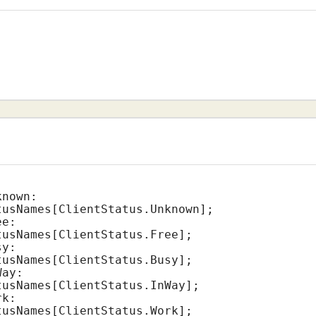
nown:

tusNames[ClientStatus.Unknown];

e:

usNames[ClientStatus.Free];

y:

usNames[ClientStatus.Busy];

ay:

usNames[ClientStatus.InWay];

k:

usNames[ClientStatus.Work];
