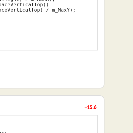
aceVerticalTop))

ceVerticalTop) / m_MaxY);

−15.6